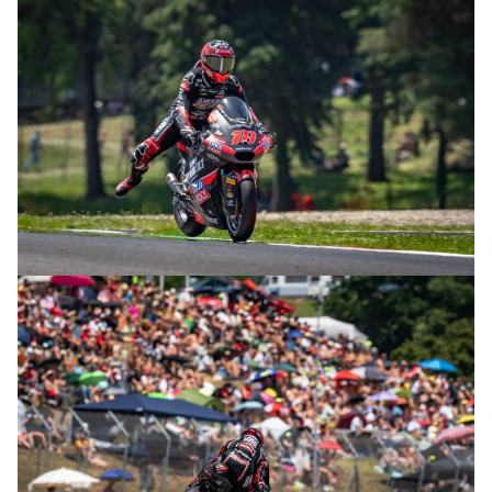
© R. Lekl
© R. Lekl