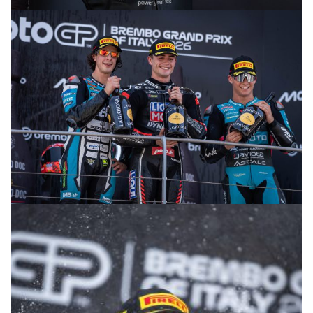
© R. Lekl
© R. Lekl