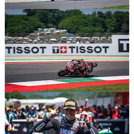
© R. Lekl
© R. Lekl