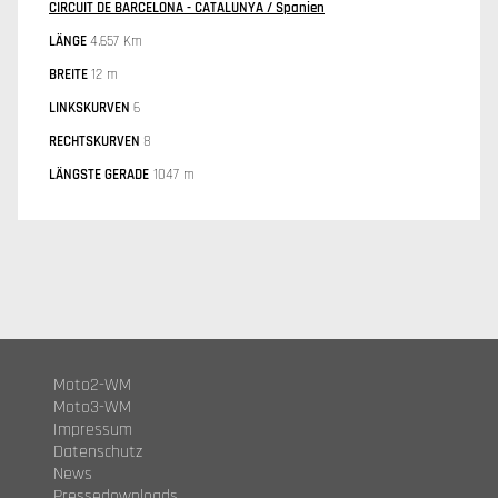
CIRCUIT DE BARCELONA - CATALUNYA / Spanien
LÄNGE
4.657 Km
BREITE
12 m
LINKSKURVEN
6
RECHTSKURVEN
8
LÄNGSTE GERADE
1047 m
Moto2-WM
Moto3-WM
Impressum
Datenschutz
News
Pressedownloads