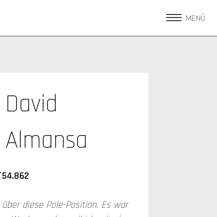
MENÜ
David
Almansa
1´54.862
 über diese Pole-Position. Es war