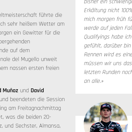
bisher ein schwieri
Erkältung nicht 100%
tmeisterschaft führte die
mich morgen früh fü
ach sehr heißem Wetter am
werde auf jeden Fal
gen ein Gewitter für die
Qualifyings habe ic
übergehenden
gefühlt, darüber bin
nde auf dem
Rennen wird es ein
nale del Mugello unweit
müssen wir uns das 
inem nassen ersten freien
letzten Runden noch
an alle.»
d Muñoz
und
David
 und beendeten die Session
ining am Freitagnachmittag
t, was die beiden 20-
oz, und Sechster, Almansa,