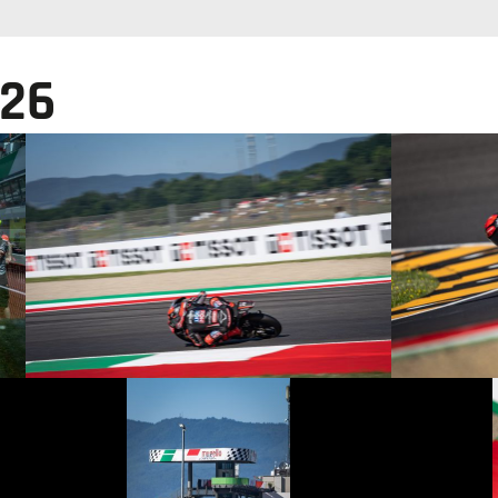
026
© intactGP
© intactGP