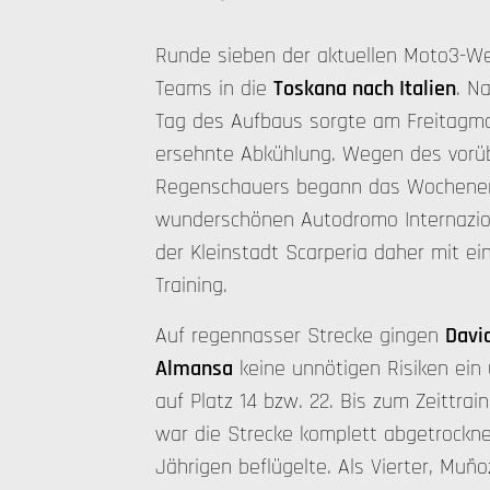
Runde sieben der aktuellen Moto3-Wel
Teams in die
Toskana nach Italien
. N
Tag des Aufbaus sorgte am Freitagmor
ersehnte Abkühlung. Wegen des vor
Regenschauers begann das Wochene
wunderschönen Autodromo Internazio
der Kleinstadt Scarperia daher mit e
Training.
Auf regennasser Strecke gingen
Davi
Almansa
keine unnötigen Risiken ein
auf Platz 14 bzw. 22. Bis zum Zeittra
war die Strecke komplett abgetrockne
Jährigen beflügelte. Als Vierter, Muñ