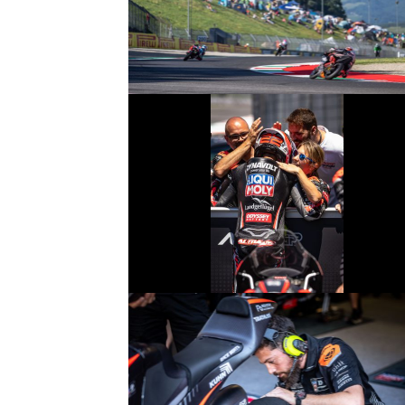
© intactGP
© intactGP