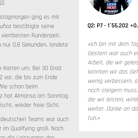
Q2.
stagmorgen ging es mit
Q2: P7 - 1´55.202 +0
Muñoz bestätigte seine
 viertbesten Rundenzeit.
«Ich bin mit dem Ta
 nur 0,8 Sekunden, landete
Gestern war auch ei
Arbeit, die wir gele
e Karten um. Bei 30 Grad
konnten wir das Gef
62 vor, die bis zum Ende
wenig verbessern, 
Wie schon beim
noch steigern muss.
ärz hat Almansa am Sonntag
die wir leisten, wir
scht, wieder freie Sicht.
weiter. Danke an das
tun.»
s deutschen Teams war auch
z im Qualifying groß. Nach
en die Leistungen des