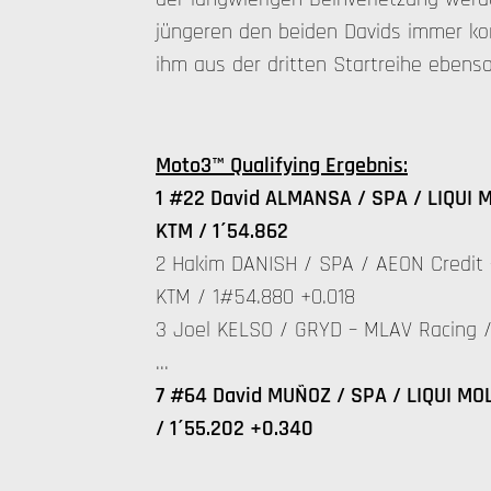
jüngeren den beiden Davids immer kon
ihm aus der dritten Startreihe ebenso
Moto3™ Qualifying Ergebnis:
1 #22 David ALMANSA / SPA / LIQUI M
KTM / 1´54.862
2 Hakim DANISH / SPA / AEON Credit 
KTM / 1#54.880 +0.018
3 Joel KELSO / GRYD – MLAV Racing /
…
7 #64 David MUÑOZ / SPA / LIQUI MOL
/ 1´55.202 +0.340