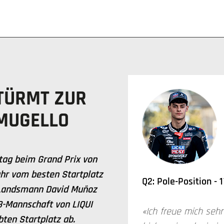
TÜRMT ZUR
 MUGELLO
tag beim Grand Prix von
ahr vom besten Startplatz
Q2: Pole-Position - 
 Landsmann David Muñoz
3-Mannschaft von LIQUI
«Ich freue mich sehr
ten Startplatz ab.