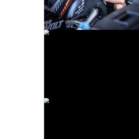
© intactGP
© intactGP