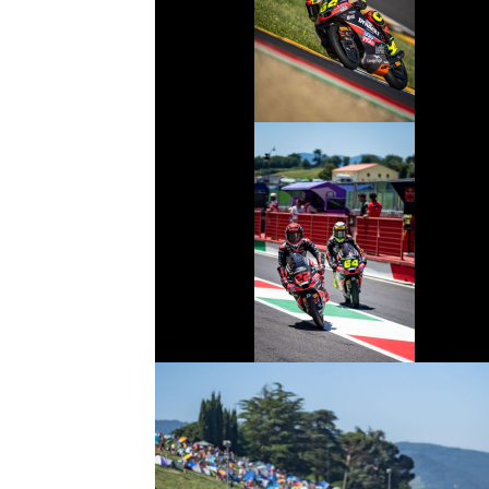
© intactGP
© intactGP