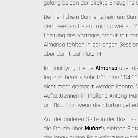
gelang beiden der direkte Einzug ins 
Bei herrlichem Sonnenschein am Sam
dem zweiten freien Training weiter. 
Leistung des Vortages erneut mit der
Almansa fehlten in der engen Session
aber damit auf Platz 14.
Im Qualifying drehte
Almansa
aber di
legte er bereits sehr früh eine 1´54.8
nicht mehr geknackt werden konnte. 
Auftaktrennen in Thailand Anfang M
um 11:00 Uhr, wenn die Startampel erli
Auf der anderen Seite in der Box de
die Freude über
Muñoz
’s siebten Plat
der langwierigen Beinverletzung werd