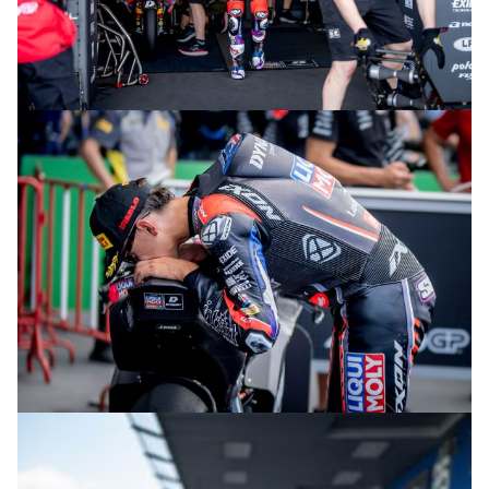
© intactGP
© intactGP