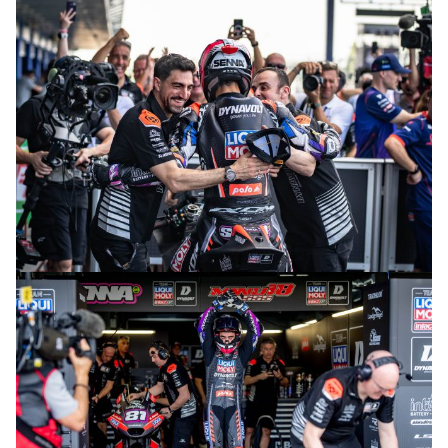
© intactGP
© intactGP