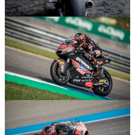
© intactGP
© intactGP