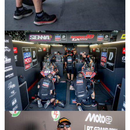
© intactGP
© intactGP