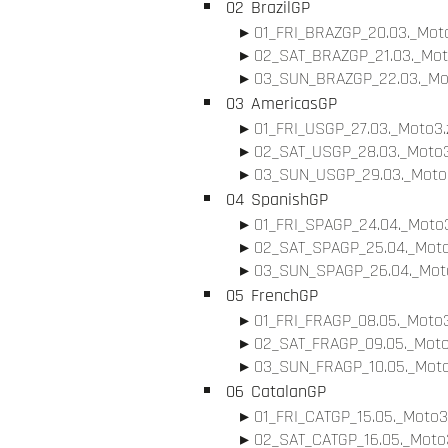
02
BrazilGP
01_FRI_BRAZGP_20.03._Moto
02_SAT_BRAZGP_21.03._Mot
03_SUN_BRAZGP_22.03._Mot
03
AmericasGP
01_FRI_USGP_27.03._Moto3.
02_SAT_USGP_28.03._Moto3
03_SUN_USGP_29.03._Moto3
04
SpanishGP
01_FRI_SPAGP_24.04._Moto3
02_SAT_SPAGP_25.04._Moto
03_SUN_SPAGP_26.04._Moto
05
FrenchGP
01_FRI_FRAGP_08.05._Moto3
02_SAT_FRAGP_09.05._Moto
03_SUN_FRAGP_10.05._Moto
06
CatalanGP
01_FRI_CATGP_15.05._Moto3
02_SAT_CATGP_16.05._Moto3