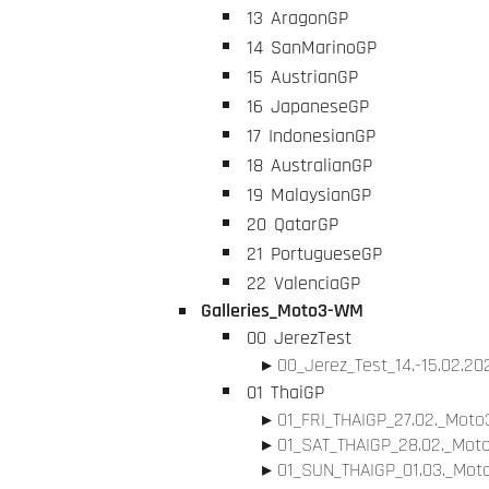
13
AragonGP
14
SanMarinoGP
15
AustrianGP
16
JapaneseGP
17
IndonesianGP
18
AustralianGP
19
MalaysianGP
20
QatarGP
21
PortugueseGP
22
ValenciaGP
Galleries_Moto3-WM
00
JerezTest
00_Jerez_Test_14.-15.02.20
01
ThaiGP
01_FRI_THAIGP_27.02._Moto3
01_SAT_THAIGP_28.02._Moto
01_SUN_THAIGP_01.03._Moto