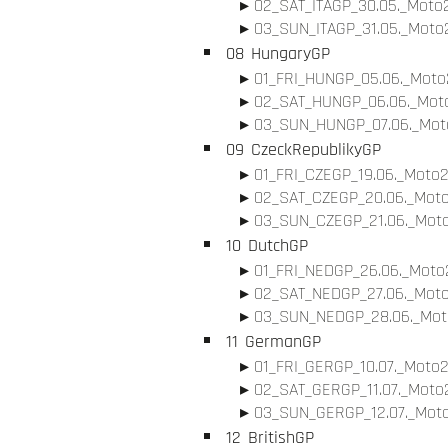
02_SAT_ITAGP_30.05._Moto2
03_SUN_ITAGP_31.05._Moto2
08
HungaryGP
01_FRI_HUNGP_05.06._Moto2
02_SAT_HUNGP_06.06._Moto
03_SUN_HUNGP_07.06._Moto
09
CzeckRepublikyGP
01_FRI_CZEGP_19.06._Moto2
02_SAT_CZEGP_20.06._Moto
03_SUN_CZEGP_21.06._Moto
10
DutchGP
01_FRI_NEDGP_26.06._Moto2
02_SAT_NEDGP_27.06._Moto
03_SUN_NEDGP_28.06._Moto
11
GermanGP
01_FRI_GERGP_10.07._Moto2
02_SAT_GERGP_11.07._Moto2
03_SUN_GERGP_12.07._Moto
12
BritishGP