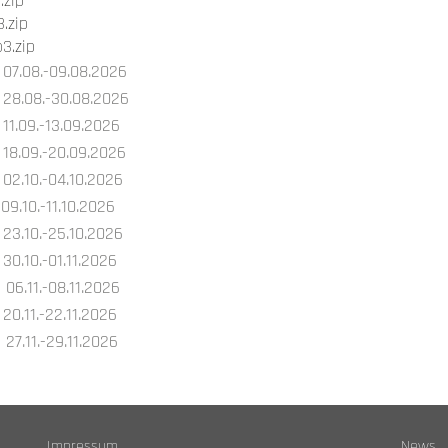
.zip
.zip
3.zip
07.08.-09.08.2026
28.08.-30.08.2026
11.09.-13.09.2026
18.09.-20.09.2026
02.10.-04.10.2026
09.10.-11.10.2026
23.10.-25.10.2026
30.10.-01.11.2026
06.11.-08.11.2026
20.11.-22.11.2026
27.11.-29.11.2026
Impressum
News