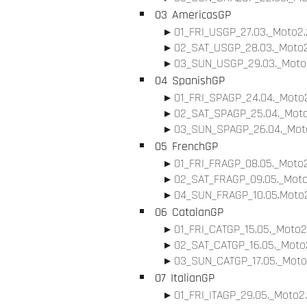
03
AmericasGP
01_FRI_USGP_27.03._Moto2.
02_SAT_USGP_28.03._Moto2
03_SUN_USGP_29.03._Moto2
04
SpanishGP
01_FRI_SPAGP_24.04._Moto2
02_SAT_SPAGP_25.04._Moto
03_SUN_SPAGP_26.04._Moto
05
FrenchGP
01_FRI_FRAGP_08.05._Moto2
02_SAT_FRAGP_09.05._Moto
04_SUN_FRAGP_10.05.Moto2
06
CatalanGP
01_FRI_CATGP_15.05._Moto2
02_SAT_CATGP_16.05._Moto2
03_SUN_CATGP_17.05._Moto
07
ItalianGP
01_FRI_ITAGP_29.05._Moto2.