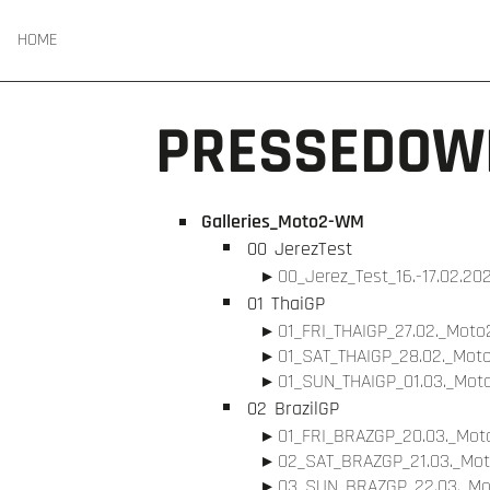
HOME
PRESSEDOW
Galleries_Moto2-WM
00
JerezTest
00_Jerez_Test_16.-17.02.20
01
ThaiGP
01_FRI_THAIGP_27.02._Moto2
01_SAT_THAIGP_28.02._Moto
01_SUN_THAIGP_01.03._Moto
02
BrazilGP
01_FRI_BRAZGP_20.03._Moto
02_SAT_BRAZGP_21.03._Mot
03_SUN_BRAZGP_22.03._Mot