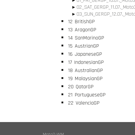
01_FRI_GERGP_10.07._Moto3
02_SAT_GERGP_11.07._Moto3
03_SUN_GERGP_12.07._Moto
12
BritishGP
13
AragonGP
14
SanMarinoGP
15
AustrianGP
16
JapaneseGP
17
IndonesianGP
18
AustralianGP
19
MalaysianGP
20
QatarGP
21
PortugueseGP
22
ValenciaGP
Moto2-WM