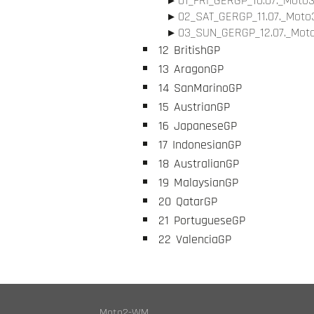
01_FRI_GERGP_10.07._Moto3
02_SAT_GERGP_11.07._Moto3
03_SUN_GERGP_12.07._Moto
12
BritishGP
13
AragonGP
14
SanMarinoGP
15
AustrianGP
16
JapaneseGP
17
IndonesianGP
18
AustralianGP
19
MalaysianGP
20
QatarGP
21
PortugueseGP
22
ValenciaGP
Moto2-WM