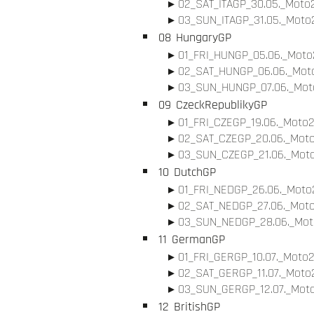
02_SAT_ITAGP_30.05._Moto2
03_SUN_ITAGP_31.05._Moto2
08
HungaryGP
01_FRI_HUNGP_05.06._Moto2
02_SAT_HUNGP_06.06._Moto
03_SUN_HUNGP_07.06._Moto
09
CzeckRepublikyGP
01_FRI_CZEGP_19.06._Moto2
02_SAT_CZEGP_20.06._Moto
03_SUN_CZEGP_21.06._Moto
10
DutchGP
01_FRI_NEDGP_26.06._Moto2
02_SAT_NEDGP_27.06._Moto
03_SUN_NEDGP_28.06._Moto
11
GermanGP
01_FRI_GERGP_10.07._Moto2
02_SAT_GERGP_11.07._Moto2
03_SUN_GERGP_12.07._Moto
12
BritishGP