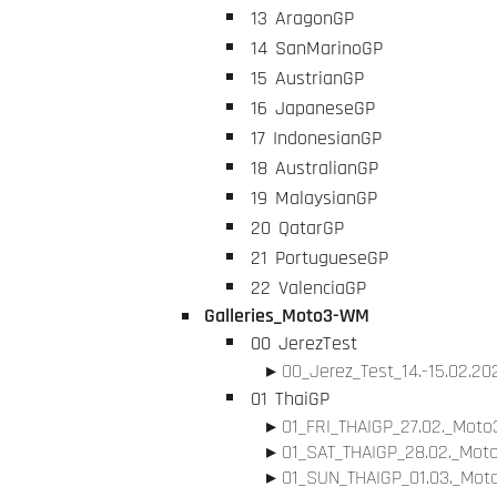
13
AragonGP
14
SanMarinoGP
15
AustrianGP
16
JapaneseGP
17
IndonesianGP
18
AustralianGP
19
MalaysianGP
20
QatarGP
21
PortugueseGP
22
ValenciaGP
Galleries_Moto3-WM
00
JerezTest
00_Jerez_Test_14.-15.02.20
01
ThaiGP
01_FRI_THAIGP_27.02._Moto3
01_SAT_THAIGP_28.02._Moto
01_SUN_THAIGP_01.03._Moto