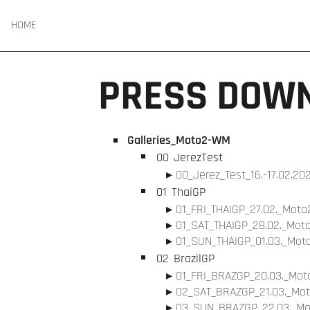
HOME
PRESS DOW
Galleries_Moto2-WM
00
JerezTest
00_Jerez_Test_16.-17.02.20
01
ThaiGP
01_FRI_THAIGP_27.02._Moto2
01_SAT_THAIGP_28.02._Moto
01_SUN_THAIGP_01.03._Moto
02
BrazilGP
01_FRI_BRAZGP_20.03._Moto
02_SAT_BRAZGP_21.03._Mot
03_SUN_BRAZGP_22.03._Mot