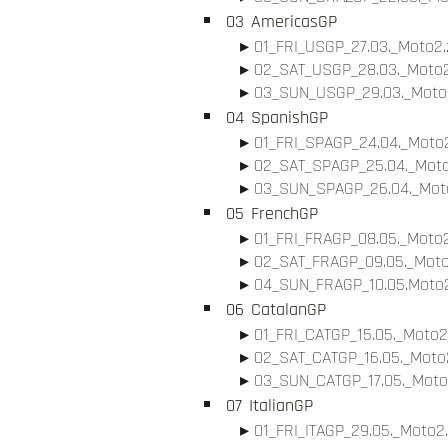
03
AmericasGP
01_FRI_USGP_27.03._Moto2.
02_SAT_USGP_28.03._Moto2
03_SUN_USGP_29.03._Moto2
04
SpanishGP
01_FRI_SPAGP_24.04._Moto2
02_SAT_SPAGP_25.04._Moto
03_SUN_SPAGP_26.04._Moto
05
FrenchGP
01_FRI_FRAGP_08.05._Moto2
02_SAT_FRAGP_09.05._Moto
04_SUN_FRAGP_10.05.Moto2
06
CatalanGP
01_FRI_CATGP_15.05._Moto2
02_SAT_CATGP_16.05._Moto2
03_SUN_CATGP_17.05._Moto
07
ItalianGP
01_FRI_ITAGP_29.05._Moto2.