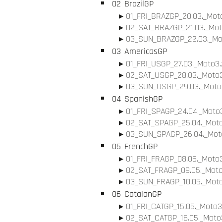
02
BrazilGP
01_FRI_BRAZGP_20.03._Moto
02_SAT_BRAZGP_21.03._Mot
03_SUN_BRAZGP_22.03._Mot
03
AmericasGP
01_FRI_USGP_27.03._Moto3.
02_SAT_USGP_28.03._Moto3
03_SUN_USGP_29.03._Moto3
04
SpanishGP
01_FRI_SPAGP_24.04._Moto3
02_SAT_SPAGP_25.04._Moto
03_SUN_SPAGP_26.04._Moto
05
FrenchGP
01_FRI_FRAGP_08.05._Moto3
02_SAT_FRAGP_09.05._Moto
03_SUN_FRAGP_10.05._Moto
06
CatalanGP
01_FRI_CATGP_15.05._Moto3
02_SAT_CATGP_16.05._Moto3