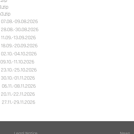
.zip
.zip
3.zip
07.08.-09.08.2026
28.08.-30.08.2026
11.09.-13.09.2026
18.09.-20.09.2026
02.10.-04.10.2026
09.10.-11.10.2026
23.10.-25.10.2026
30.10.-01.11.2026
06.11.-08.11.2026
20.11.-22.11.2026
27.11.-29.11.2026
Legal Notice
News