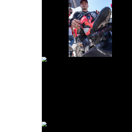
© R. Lekl
© R. Lekl