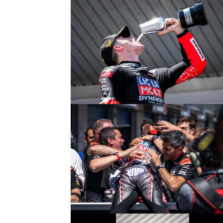
© R. Lekl
© R. Lekl