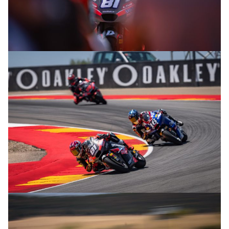
© R. Lekl
© R. Lekl