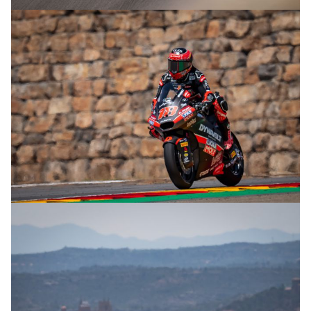
© R. Lekl
© R. Lekl