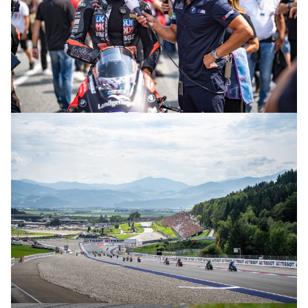
© R. Lekl