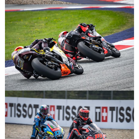
© R. Lekl
© R. Lekl