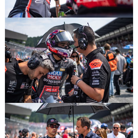
© R. Lekl
© R. Lekl