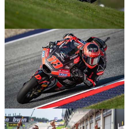
© R. Lekl
© R. Lekl