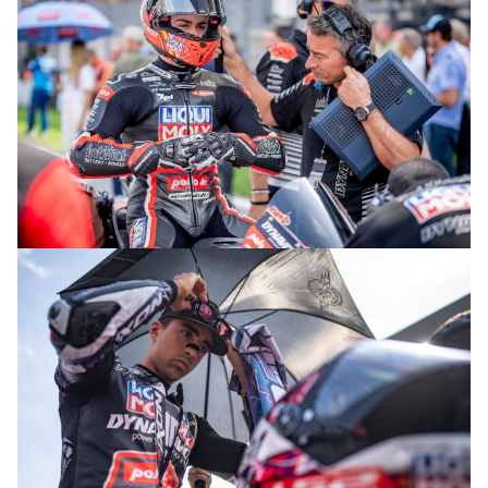
© R. Lekl