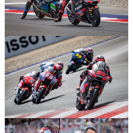
© R. Lekl
© R. Lekl