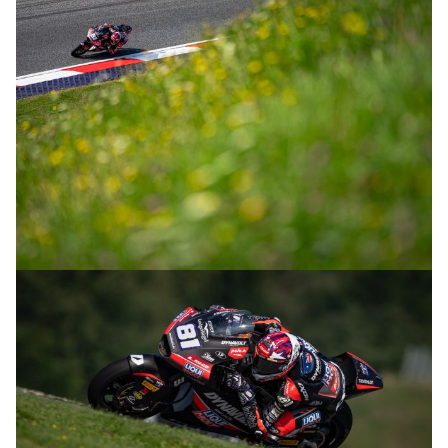
© R. Lekl
© R. Lekl