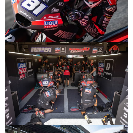
© R. Lekl
© R. Lekl