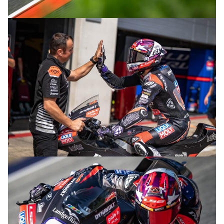
© R. Lekl
© R. Lekl