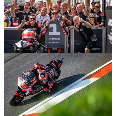
© R. Lekl