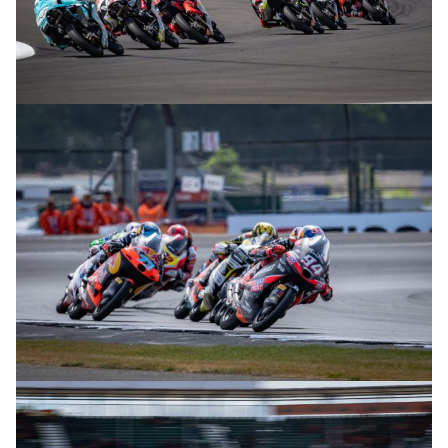
© R. Lekl
© R. Lekl