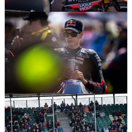
© R. Lekl
© R. Lekl