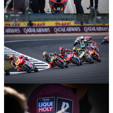
© R. Lekl
© R. Lekl