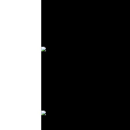
© R. Lekl
© R. Lekl