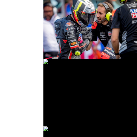
© R. Lekl
© R. Lekl