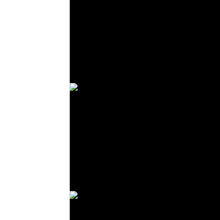
© R. Lekl
© R. Lekl