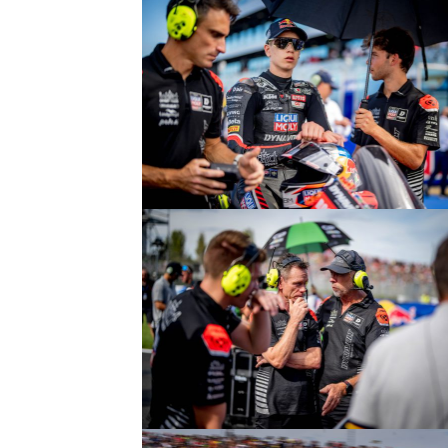
© R. Lekl
© R. Lekl