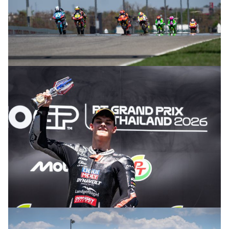
© R. Lekl & S. Wobser
© R. Lekl & S. Wobser