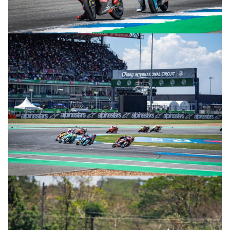
© R. Lekl & S. Wobser
© R. Lekl & S. Wobser