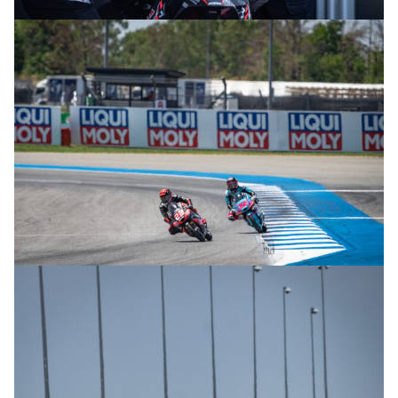
© R. Lekl & S. Wobser
© R. Lekl & S. Wobser