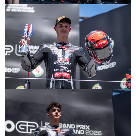
© R. Lekl & S. Wobser
© R. Lekl & S. Wobser