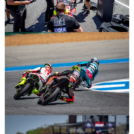
© R. Lekl & S. Wobser
© R. Lekl & S. Wobser