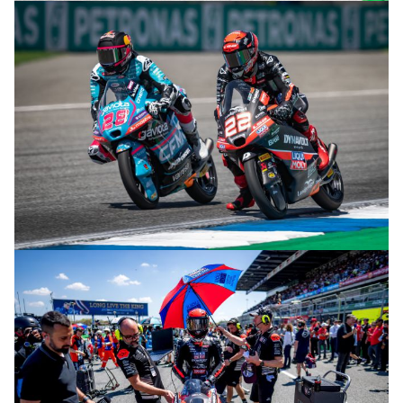
© R. Lekl & S. Wobser
© R. Lekl & S. Wobser