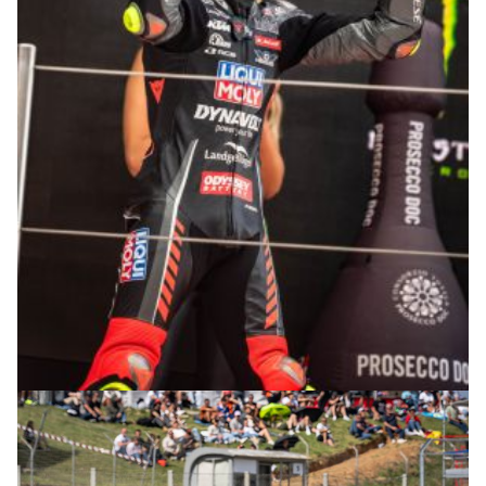
© R. Lekl