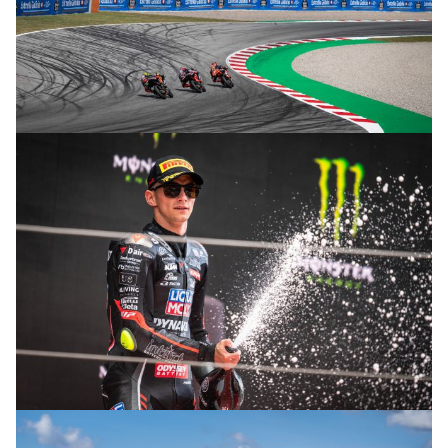
© R. Lekl
© R. Lekl