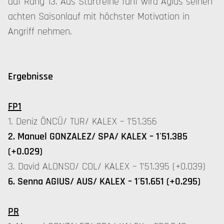
auf Rang 13. Aus Startreihe fünf wird Agius seinen
achten Saisonlauf mit höchster Motivation in
Angriff nehmen.
Ergebnisse
FP1
1. Deniz ÖNCÜ/ TUR/ KALEX – 1'51.356
2. Manuel GONZALEZ/ SPA/ KALEX – 1'51.385
(+0.029)
3. David ALONSO/ COL/ KALEX – 1'51.395 (+0.039)
6. Senna AGIUS/ AUS/ KALEX – 1'51.651 (+0.295)
PR