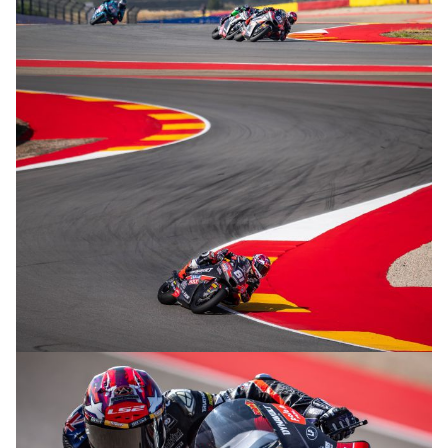
© R.Lekl
© R.Lekl