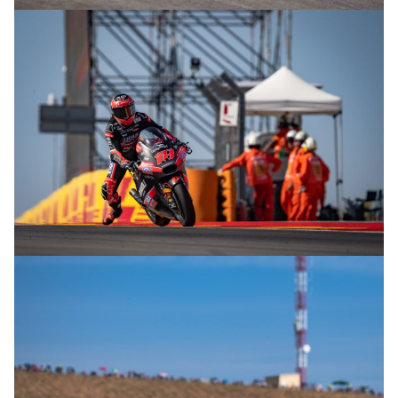
© R.Lekl
© R.Lekl