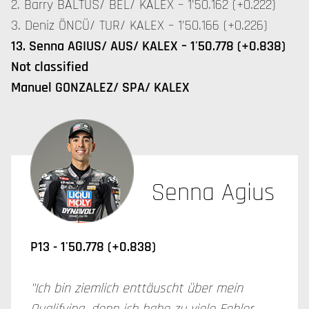
2. Barry BALTUS/ BEL/ KALEX – 1'50.162 (+0.222)
3. Deniz ÖNCÜ/ TUR/ KALEX – 1'50.166 (+0.226)
13. Senna AGIUS/ AUS/ KALEX – 1'50.778 (+0.838)
Not classified
Manuel GONZALEZ/ SPA/ KALEX
Senna Agius
P13 -
1'50.778 (+0.838)
"Ich bin ziemlich enttäuscht über mein