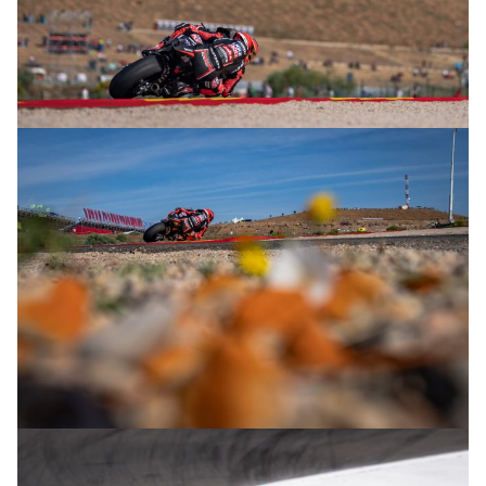
© R.Lekl
© R.Lekl