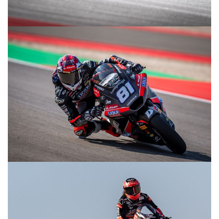
© R.Lekl
© R.Lekl