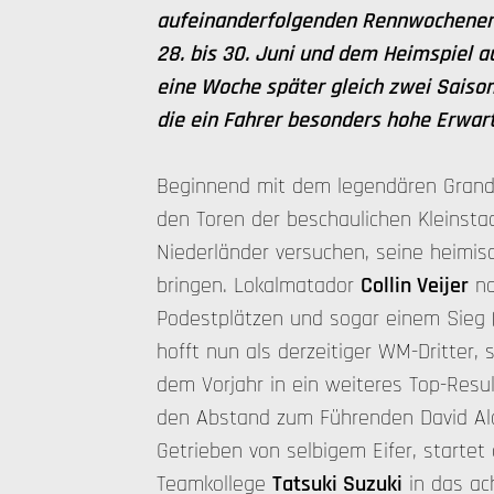
aufeinanderfolgenden Rennwochenen
28. bis 30. Juni und dem Heimspiel 
eine Woche später gleich zwei Saison
die ein Fahrer besonders hohe Erwar
Beginnend mit dem legendären Grand 
den Toren der beschaulichen Kleinsta
Niederländer versuchen, seine heimi
bringen. Lokalmatador
Collin Veijer
na
Podestplätzen und sogar einem Sieg 
hofft nun als derzeitiger WM-Dritter, 
dem Vorjahr in ein weiteres Top-Resu
den Abstand zum Führenden David Alo
Getrieben von selbigem Eifer, startet 
Teamkollege
Tatsuki Suzuki
in das ac