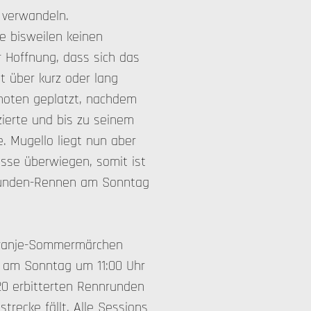
 verwandeln.
e bisweilen keinen
r Hoffnung, dass sich das
it über kurz oder lang
Knoten geplatzt, nachdem
izierte und bis zu seinem
. Mugello liegt nun aber
isse überwiegen, somit ist
-Runden-Rennen am Sonntag
.
 Oranje-Sommermärchen
n am Sonntag um 11:00 Uhr
 20 erbitterten Rennrunden
trecke fällt. Alle Sessions