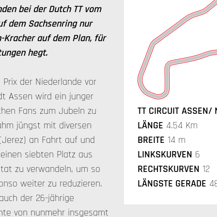
den bei der Dutch TT vom
auf dem Sachsenring nur
-Kracher auf dem Plan, für
tungen hegt.
Prix der Niederlande vor
dt Assen wird ein junger
schen Fans zum Jubeln zu
TT CIRCUIT ASSEN/ 
hm jüngst mit diversen
LÄNGE
4.54 Km
(Jerez) an Fahrt auf und
BREITE
14 m
seinen siebten Platz aus
LINKSKURVEN
6
ltat zu verwandeln, um so
RECHTSKURVEN
12
nso weiter zu reduzieren.
LÄNGSTE GERADE
48
auch der 26-jährige
hte von nunmehr insgesamt