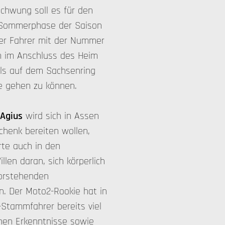
chwung soll es für den
d-Sommerphase der Saison
der Fahrer mit der Nummer
m im Anschluss des Heim
lls auf dem Sachsenring
se gehen zu können.
Agius
wird sich in Assen
chenk bereiten wollen,
erte auch in den
en daran, sich körperlich
vorstehenden
. Der Moto2-Rookie hat in
Stammfahrer bereits viel
en Erkenntnisse sowie