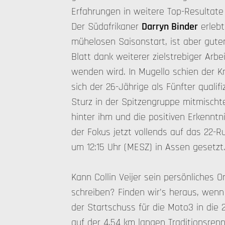
Erfahrungen in weitere Top-Resultate
Der Südafrikaner
Darryn Binder
erlebt
mühelosen Saisonstart, ist aber gute
Blatt dank weiterer zielstrebiger Arbe
wenden wird. In Mugello schien der 
sich der 26-Jährige als Fünfter qualif
Sturz in der Spitzengruppe mitmischte
hinter ihm und die positiven Erkenntn
der Fokus jetzt vollends auf das 22
um 12:15 Uhr (MESZ) in Assen gesetzt
Kann Collin Veijer sein persönliches
schreiben? Finden wir's heraus, wen
der Startschuss für die Moto3 in die
auf der 4,54 km langen Traditionsrenns