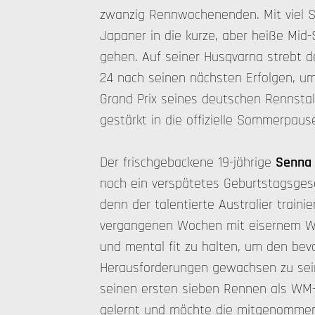
zwanzig Rennwochenenden. Mit viel S
Japaner in die kurze, aber heiße Mi
gehen. Auf seiner Husqvarna strebt 
24 nach seinen nächsten Erfolgen, u
Grand Prix seines deutschen Rennsta
gestärkt in die offizielle Sommerpau
Der frischgebackene 19-jährige
Senna 
noch ein verspätetes Geburtstagsges
denn der talentierte Australier traini
vergangenen Wochen mit eisernem Will
und mental fit zu halten, um den be
Herausforderungen gewachsen zu sein
seinen ersten sieben Rennen als WM-
gelernt und möchte die mitgenommen