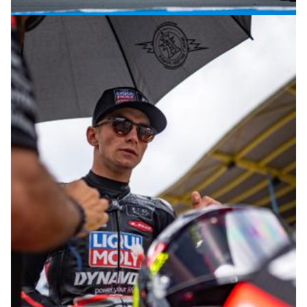
© R.Lekl