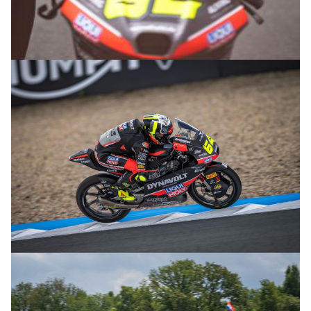
© R.Lekl
© R.Lekl