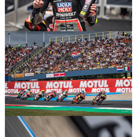
© R.Lekl
© R.Lekl