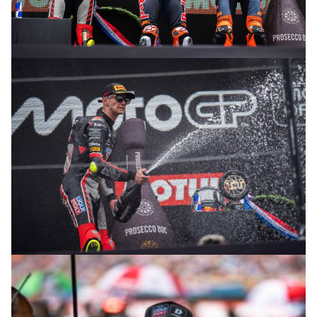
© R.Lekl
© R.Lekl