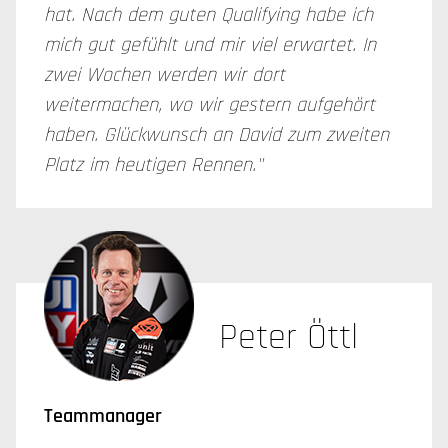
hat. Nach dem guten Qualifying habe ich
mich gut gefühlt und mir viel erwartet. In
zwei Wochen werden wir dort
weitermachen, wo wir gestern aufgehört
haben. Glückwunsch an David zum zweiten
Platz im heutigen Rennen."
Peter Öttl
Teammanager