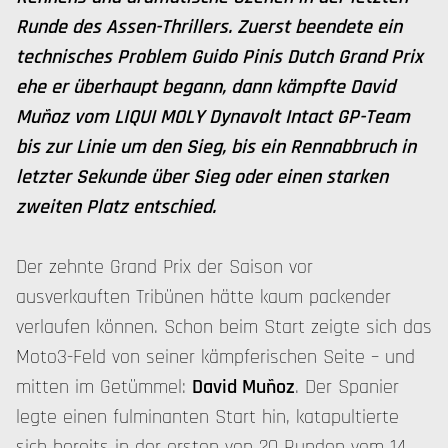
Runde des Assen-Thrillers. Zuerst beendete ein
technisches Problem Guido Pinis Dutch Grand Prix
ehe er überhaupt begann, dann kämpfte David
Muñoz vom LIQUI MOLY Dynavolt Intact GP-Team
bis zur Linie um den Sieg, bis ein Rennabbruch in
letzter Sekunde über Sieg oder einen starken
zweiten Platz entschied.
Der zehnte Grand Prix der Saison vor
ausverkauften Tribünen hätte kaum packender
verlaufen können. Schon beim Start zeigte sich das
Moto3-Feld von seiner kämpferischen Seite – und
mitten im Getümmel:
David Muñoz
. Der Spanier
legte einen fulminanten Start hin, katapultierte
sich bereits in der ersten von 20 Runden vom 14.