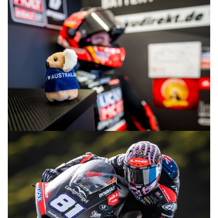
© intactGP
© intactGP