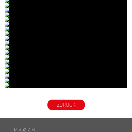
© intactGP
© intactGP
© intactGP
© intactGP
© intactGP
© intactGP
© intactGP
© intactGP
© intactGP
© intactGP
© intactGP
© intactGP
© intactGP
© intactGP
© intactGP
© intactGP
© intactGP
© intactGP
© intactGP
© intactGP
© intactGP
ZURÜCK
Moto2-WM