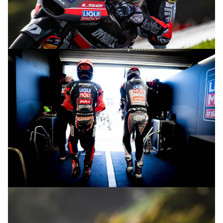
© intactGP
© intactGP