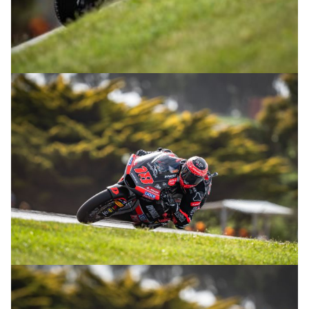
© intactGP
© intactGP