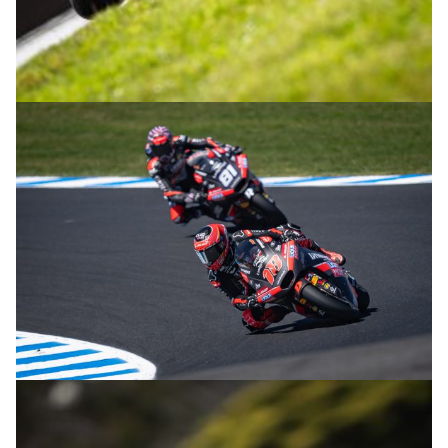
© intactGP
© intactGP