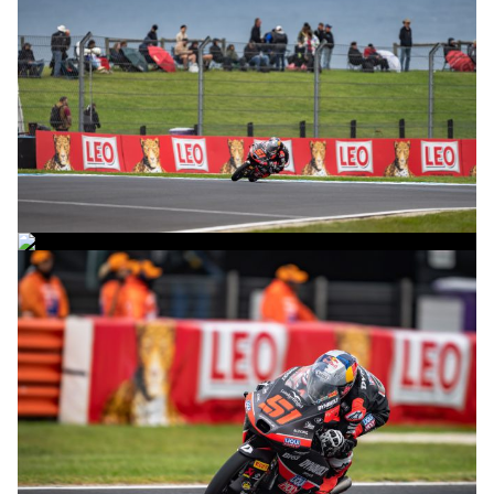
© intactGP
© intactGP