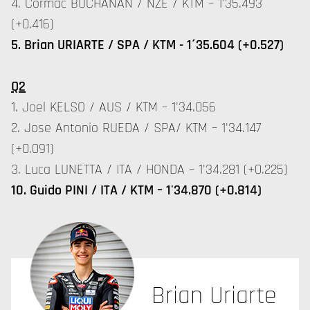
4. Cormac BUCHANAN / NZE / KTM – 1'35.493
(+0.416)
5. Brian URIARTE / SPA / KTM - 1´35.604 (+0.527)
Q2
1. Joel KELSO / AUS / KTM – 1'34.056
2. Jose Antonio RUEDA / SPA/ KTM – 1'34.147
(+0.091)
3. Luca LUNETTA / ITA / HONDA – 1'34.281 (+0.225)
10. Guido PINI / ITA / KTM – 1'34.870 (+0.814)
Brian Uriarte