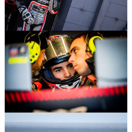
© intactGP
© intactGP