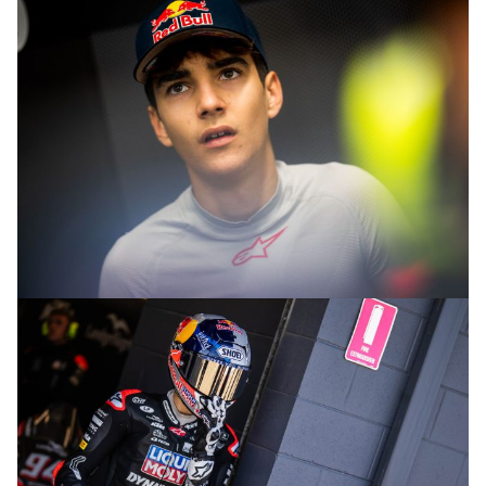
© intactGP
© intactGP