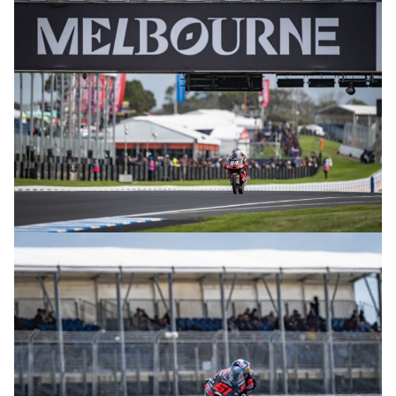
© intactGP
© intactGP