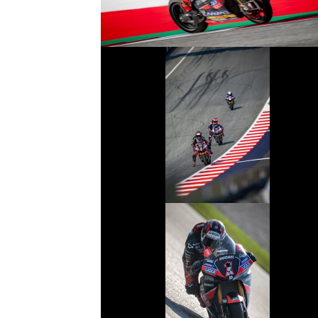
© R.Lekl
© R.Lekl