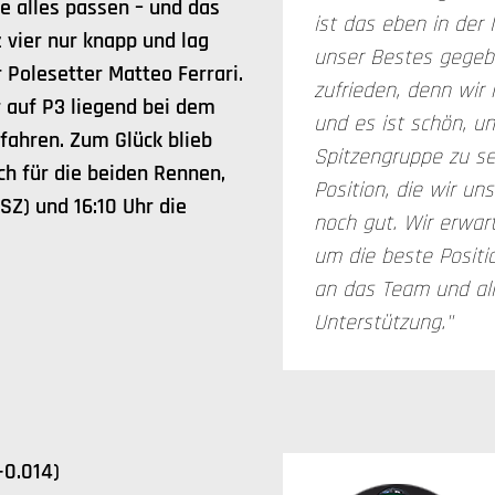
 alles passen – und das
ist das eben in der
z vier nur knapp und lag
unser Bestes gegeb
Polesetter Matteo Ferrari.
zufrieden, denn wir 
r auf P3 liegend bei dem
und es ist schön, un
 fahren. Zum Glück blieb
Spitzengruppe zu seh
ich für die beiden Rennen,
Position, die wir u
Z) und 16:10 Uhr die
noch gut. Wir erwar
um die beste Positi
an das Team und all
Unterstützung."
+0.014)