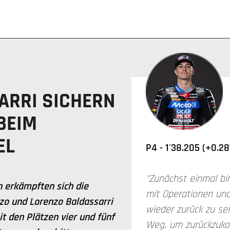
ARRI SICHERN
BEIM
EL
P4 -
1'38.205 (+0.28
"Zunächst einmal bi
 erkämpften sich die
mit Operationen un
rzo und Lorenzo Baldassarri
wieder zurück zu sei
t den Plätzen vier und fünf
Weg, um zurückzuk