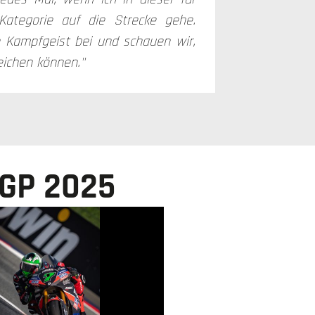
ategorie auf die Strecke gehe.
n Kampfgeist bei und schauen wir,
ichen können."
 GP 2025