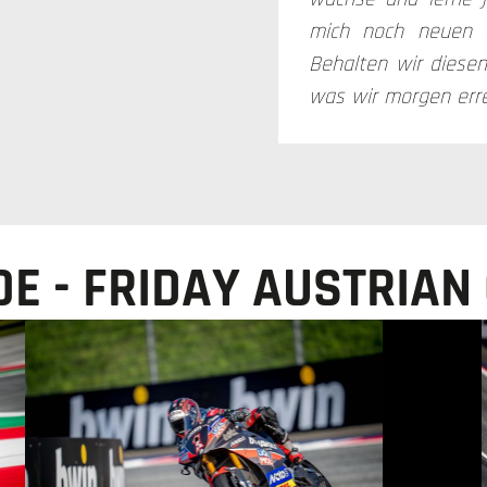
mich noch neuen K
Behalten wir diese
was wir morgen erre
E - FRIDAY AUSTRIAN