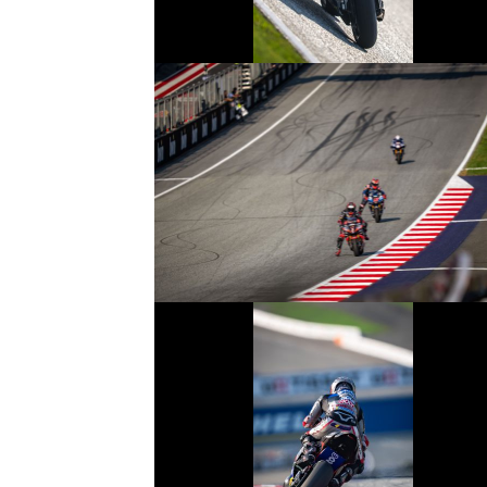
© R.Lekl
© R.Lekl