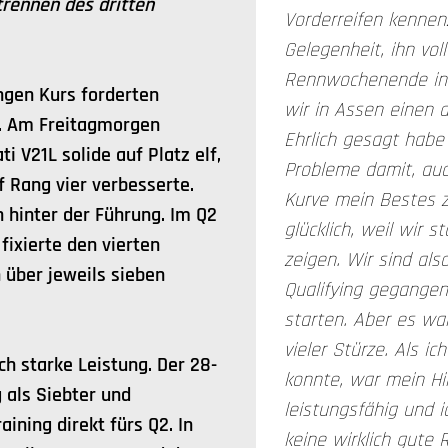
trennen des dritten
Vorderreifen kennenz
Gelegenheit, ihn vol
Rennwochenende in 
ngen Kurs forderten
wir in Assen einen 
. Am Freitagmorgen
Ehrlich gesagt habe
i V21L solide auf Platz elf,
Probleme damit, auc
uf Rang vier verbesserte.
Kurve mein Bestes z
n hinter der Führung. Im Q2
glücklich, weil wir 
fixierte den vierten
zeigen. Wir sind als
 über jeweils sieben
Qualifying gegangen
starten. Aber es wa
vieler Stürze. Als i
ch starke Leistung. Der 28-
konnte, war mein Hin
 als Siebter und
leistungsfähig und 
raining direkt fürs Q2. In
keine wirklich gute