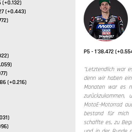
 (+0.132)
27 (+0.443)
772)
P5 - 1'38.472 (+0.55
022)
.059)
"Letztendlich war e
077)
denn wir haben ein
86 (+0.216)
Monaten war es ni
zurückzukommen, 
MotoE-Motorrad auch
bestand für mich 
031)
schaffte es, zu Beg
096)
und in der Runde d