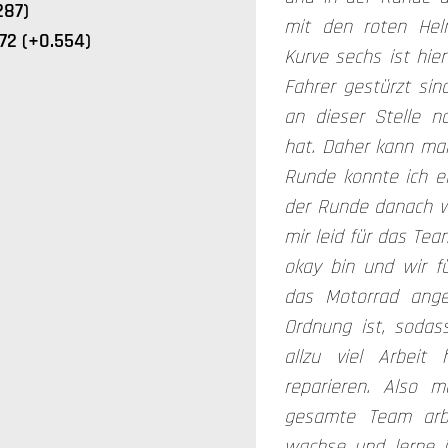
287)
mit den roten Helm
72 (+0.554)
Kurve sechs ist hier
Fahrer gestürzt sind
an dieser Stelle n
hat. Daher kann man 
Runde konnte ich e
der Runde danach w
mir leid für das Tea
okay bin und wir f
das Motorrad ange
Ordnung ist, soda
allzu viel Arbei
reparieren. Also 
gesamte Team arbe
wachse und lerne j