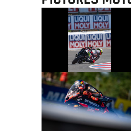
© R.Lekl