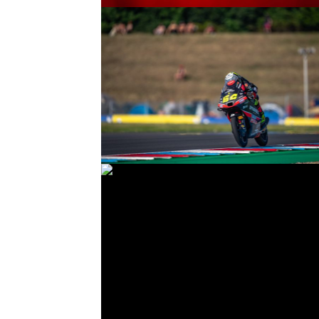
© R.Lekl
© R.Lekl