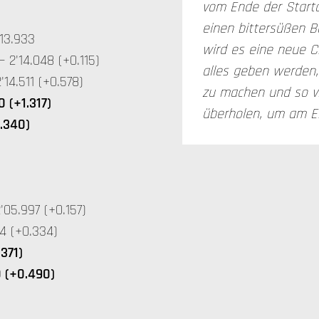
vom Ende der Starta
einen bittersüßen 
13.933
wird es eine neue Ch
2'14.048 (+0.115)
alles geben werden,
4.511 (+0.578)
zu machen und so vi
 (+1.317)
überholen, um am En
1.340)
05.997 (+0.157)
4 (+0.334)
.371)
0 (+0.490)