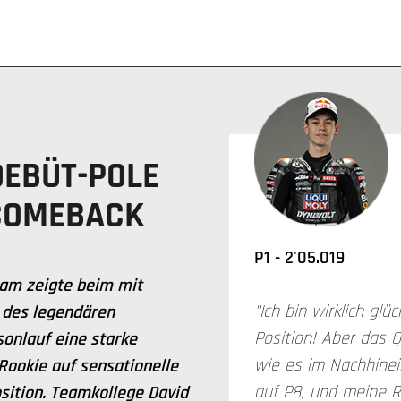
DEBÜT-POLE
COMEBACK
P1 - 2'05.019
eam zeigte beim mit
"Ich bin wirklich glü
des legendären
Position! Aber das Q
onlauf eine starke
wie es im Nachhinei
 Rookie auf sensationelle
auf P8, und meine R
sition. Teamkollege David