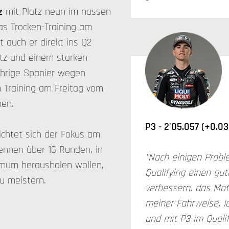
z
mit Platz neun im nassen
as Trocken-Training am
 auch er direkt ins Q2
atz und einem starken
jährige Spanier wegen
m Training am Freitag vom
hen.
P3 - 2'05.057 (+0.03
chtet sich der Fokus am
ennen über 16 Runden, in
"Nach einigen Prob
imum herausholen wollen,
Qualifying einen gu
zu meistern.
verbessern, das Mot
meiner Fahrweise. I
und mit P3 im Quali