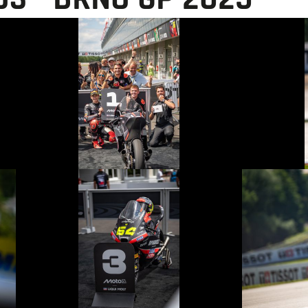
© R.Lekl
© R.Lekl