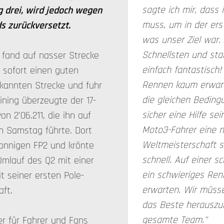
sagte ich mir, dass 
 drei, wird jedoch wegen
muss, um in der ers
ds zurückversetzt.
was unser Ziel war.
Schnellsten und star
 fand auf nasser Strecke
einfach fantastisch!
 sofort einen guten
Rennen kaum erwart
kannten Strecke und fuhr
die gleichen Bedin
aining überzeugte der 17-
sicher eine Hilfe sei
n 2'06.211, die ihn auf
Moto3-Fahrer eine n
am Samstag führte. Dort
Weltmeisterschaft s
 sonnigen FP2 und krönte
schnell. Auf einer sc
 Umlauf des Q2 mit einer
ein schwieriges Ren
t seiner ersten Pole-
erwarten. Wir müsse
aft.
das Beste herauszuh
gesamte Team."
er für Fahrer und Fans