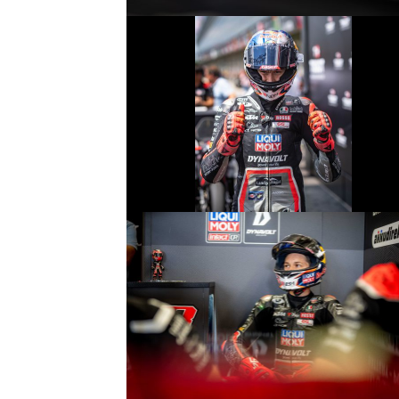
© R.Lekl
© R.Lekl