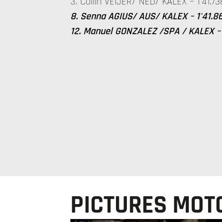
3. Collin VEIJER/ NED/ KALEX – 1'41.7
8. Senna AGIUS/ AUS/ KALEX – 1'41.86
12. Manuel GONZALEZ /SPA / KALEX – 
PICTURES MOT