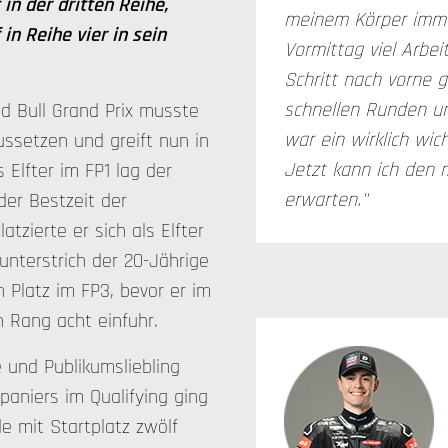
in der dritten Reihe,
meinem Körper imme
in Reihe vier in sein
Vormittag viel Arbei
Schritt nach vorne 
schnellen Runden u
 Bull Grand Prix musste
war ein wirklich wich
ssetzen und greift nun in
Jetzt kann ich den
 Elfter im FP1 lag der
erwarten."
der Bestzeit der
atzierte er sich als Elfter
terstrich der 20-Jährige
 Platz im FP3, bevor er im
ch Rang acht einfuhr.
 und Publikumsliebling
paniers im Qualifying ging
e mit Startplatz zwölf