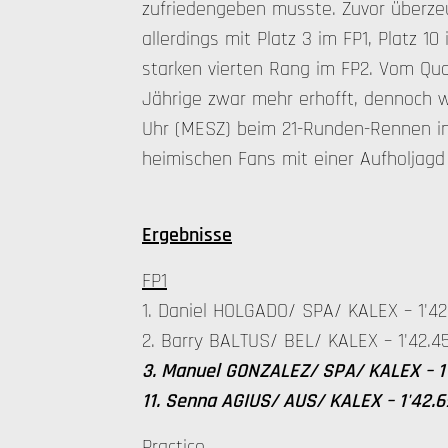
zufriedengeben musste. Zuvor überz
allerdings mit Platz 3 im FP1, Platz 1
starken vierten Rang im FP2. Vom Qual
Jährige zwar mehr erhofft, dennoch 
Uhr (MESZ) beim 21-Runden-Rennen in 
heimischen Fans mit einer Aufholjagd
Ergebnisse
FP1
1. Daniel HOLGADO/ SPA/ KALEX – 1'
2. Barry BALTUS/ BEL/ KALEX – 1'42.4
3. Manuel GONZALEZ/ SPA/ KALEX – 1
11. Senna AGIUS/ AUS/ KALEX – 1'42
Practice