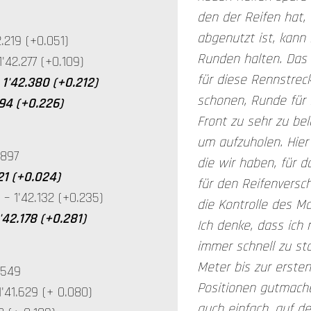
den der Reifen hat,
68
abgenutzt ist, kann 
2.219 (+0.051)
Runden halten. Das i
'42.277 (+0.109)
für diese Rennstrec
 1'42.380 (+0.212)
schonen, Runde für 
394 (+0.226)
Front zu sehr zu be
um aufzuholen. Hier i
41.897
die wir haben, für d
921 (+0.024)
für den Reifenversch
 – 1'42.132 (+0.235)
die Kontrolle des 
1'42.178 (+0.281)
Ich denke, dass ich 
immer schnell zu star
Meter bis zur erste
41.549
Positionen gutmachen
'41.629 (+ 0.080)
auch einfach, auf d