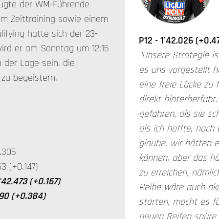
eugte der WM-Führende
0 im Zeittraining sowie einem
ifying hatte sich der 23-
P12 - 1'42.026 (+0.4
wird er am Sonntag um 12:15
"Unsere Strategie i
der Lage sein, die
es uns vorgestellt 
 zu begeistern.
eine freie Lücke zu
direkt hinterherfuhr.
gefahren, als sie s
als ich hoffte, noch
glaube, wir hätten 
42.306
können, aber das hät
53 (+0.147)
zu erreichen, nämlic
'42.473 (+0.167)
Reihe wäre auch ok
.690 (+0.384)
starten, macht es fü
neuen Reifen spüre i