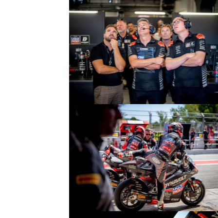
© R.Lekl