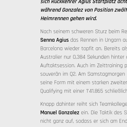
sich Rückkehrer Agius Startplatz acht 
während Gonzalez von Position zwölf 
Heimrennen gehen wird.
Nach seinem schweren Sturz beim Red
Senna Agius
das Rennen in Ungarn au
Barcelona wieder topfit an. Bereits als
Australier nur 0,384 Sekunden hinter 
Auftaktsession. Auch im Zeittraining pl
souverän im Q2. Am Samstagmorgen un
seine Form mit einem starken zweiten
Qualifying mit einer 1'41.865 schließli
Knapp dahinter reiht sich Teamkollege
Manuel Gonzalez
ein. Die Taktik des S
nicht ganz auf, sodass er sich am End