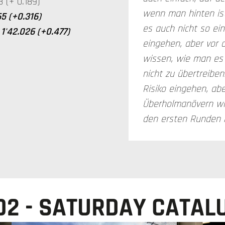
38 (+ 0.189)
wenn man hinten ist
5 (+0.316)
es auch nicht so ei
1'42.026 (+0.477)
eingehen, aber vor 
wissen, wie man es
nicht zu übertreiben
Risiko eingehen, abe
Überholmanövern wi
den ersten Runden n
O2 - SATURDAY CATAL