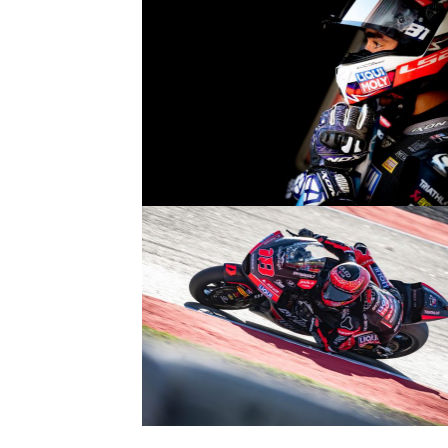
© R.Lekl
© R.Lekl