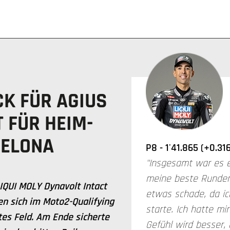
K FÜR AGIUS
T FÜR HEIM-
CELONA
P8 - 1'41.865 (+0.31
"Insgesamt war es e
meine beste Rundenz
QUI MOLY Dynavolt Intact
etwas schade, da ic
n sich im Moto2-Qualifying
starte. Ich hatte mi
tes Feld. Am Ende sicherte
Gefühl wird besser,