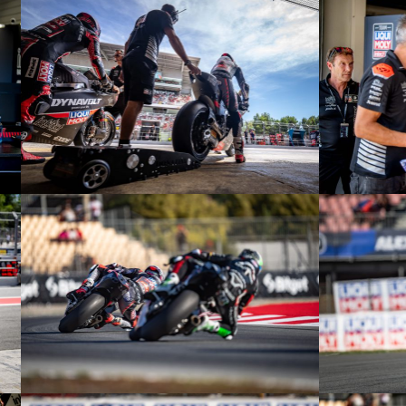
© R.Lekl
© R.Lekl