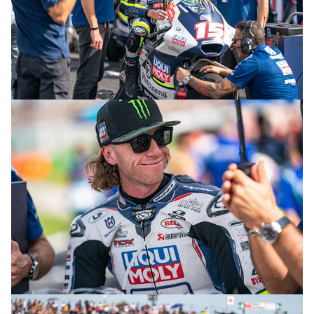
© R.Lekl
© R.Lekl