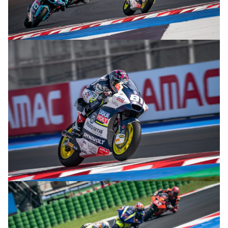
© R.Lekl
© R.Lekl