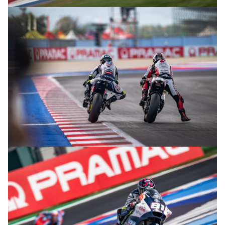
© R.Lekl
© R.Lekl