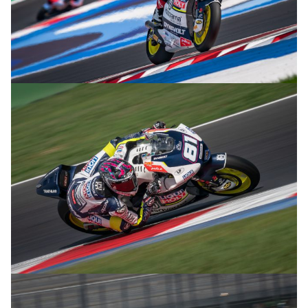
© R.Lekl
© R.Lekl