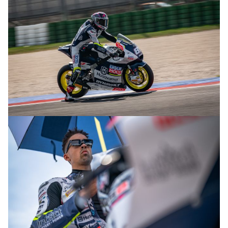
© R.Lekl