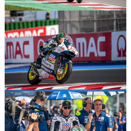
© R.Lekl
© R.Lekl