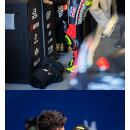
© R.Lekl