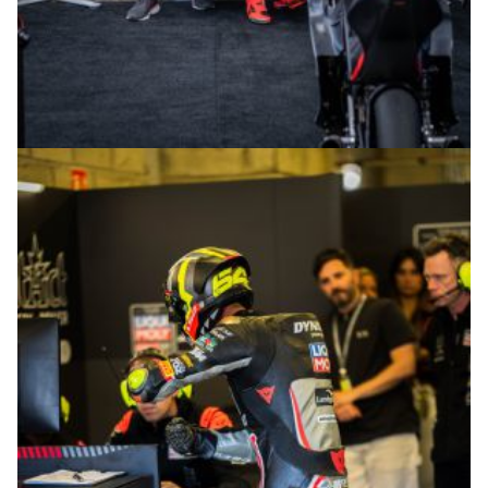
© R.Lekl