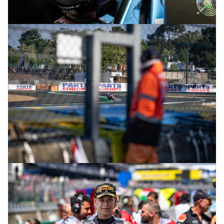
© R.Lekl
© R.Lekl