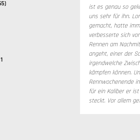
55)
ist es genau so ge
uns sehr für ihn. L
gemacht, hatte imme
verbesserte sich vo
Rennen am Nachmitt
angeht, einer der S
11
irgendwelche Zwisc
kämpfen können. Un
Rennwochenende in d
für ein Kaliber er i
steckt. Vor allem gef