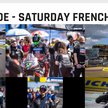
OE - SATURDAY FRENC
© R.Lekl
© R.Lekl