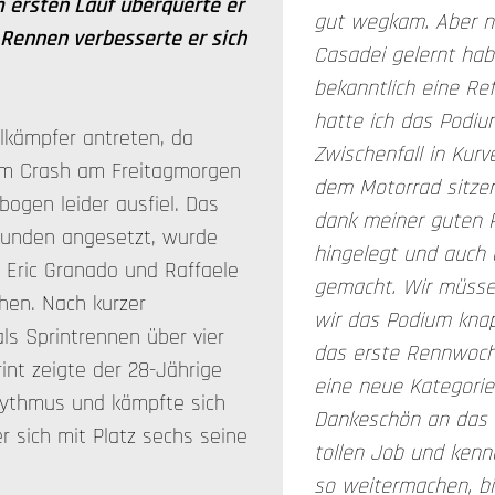
 ersten Lauf überquerte er
gut wegkam. Aber noc
n Rennen verbesserte er sich
Casadei gelernt habe
bekanntlich eine Re
hatte ich das Podiu
lkämpfer antreten, da
Zwischenfall in Kurve
m Crash am Freitagmorgen
dem Motorrad sitzen
bogen leider ausfiel. Das
dank meiner guten P
 Runden angesetzt, wurde
hingelegt und auch 
 Eric Granado und Raffaele
gemacht. Wir müssen
hen. Nach kurzer
wir das Podium knap
ls Sprintrennen über vier
das erste Rennwoche
int zeigte der 28-Jährige
eine neue Kategorie 
hythmus und kämpfte sich
Dankeschön an das 
r sich mit Platz sechs seine
tollen Job und kenn
so weitermachen, bin