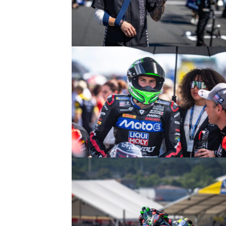
© R.Lekl
© R.Lekl