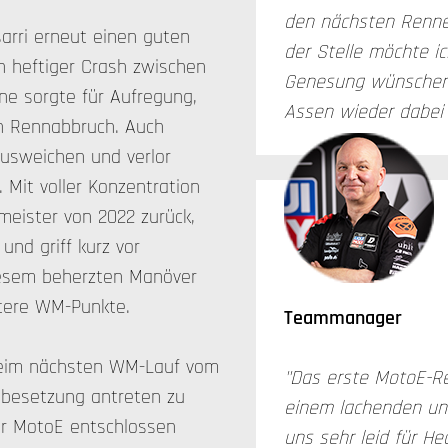
den nächsten Renne
arri erneut einen guten
der Stelle möchte ic
in heftiger Crash zwischen
Genesung wünschen u
ne sorgte für Aufregung,
Assen wieder dabei 
en Rennabbruch. Auch
usweichen und verlor
 Mit voller Konzentration
meister von 2022 zurück,
und griff kurz vor
diesem beherzten Manöver
eitere WM-Punkte.
Teammanager
eim nächsten WM-Lauf vom
"Das erste MotoE-R
llbesetzung antreten zu
einem lachenden un
der MotoE entschlossen
uns sehr leid für He