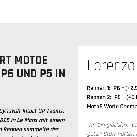
ERT MOTOE
Lorenzo
P6 UND P5 IN
Rennen 1: P6 – (+2.
Rennen 2: P5 – (+5.
MotoE World Champi
Dynavolt Intact GP Teams,
2025 in Le Mans mit einem
"Ich bin glücklich, 
en Rennen sammelte der
guten Start hatten 