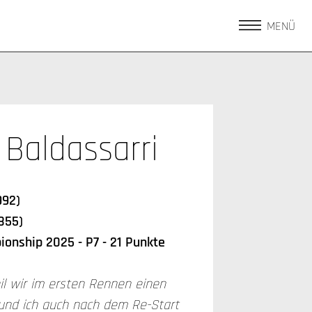
MENÜ
 Baldassarri
992)
855)
onship 2025 - P7 - 21 Punkte
weil wir im ersten Rennen einen
und ich auch nach dem Re-Start