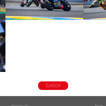
© R.Lekl
© R.Lekl
ZURÜCK
Impressum
News