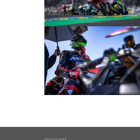
© R.Lekl
© R.Lekl
Moto2-WM