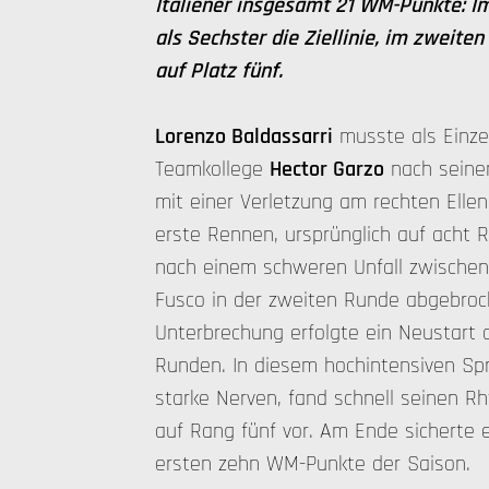
Italiener insgesamt 21 WM-Punkte: Im
als Sechster die Ziellinie, im zweite
auf Platz fünf.
Lorenzo Baldassarri
musste als Einze
Teamkollege
Hector Garzo
nach seine
mit einer Verletzung am rechten Ellen
erste Rennen, ursprünglich auf acht
nach einem schweren Unfall zwischen
Fusco in der zweiten Runde abgebroc
Unterbrechung erfolgte ein Neustart a
Runden. In diesem hochintensiven Spr
starke Nerven, fand schnell seinen R
auf Rang fünf vor. Am Ende sicherte e
ersten zehn WM-Punkte der Saison.