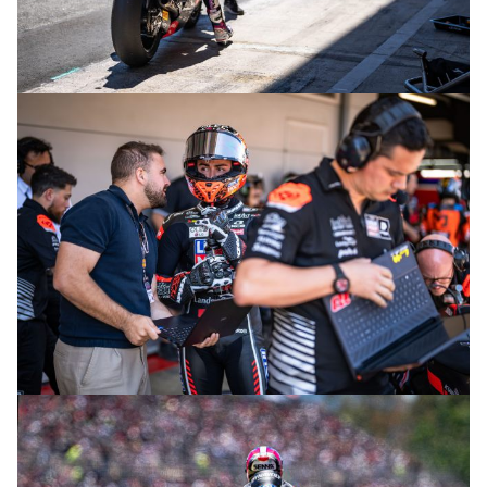
© intactGP
© intactGP