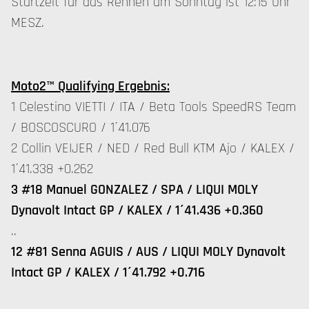
Startzeit für das Rennen am Sonntag ist 12:15 Uhr
MESZ.
Moto2™ Qualifying Ergebnis:
1 Celestino VIETTI / ITA / Beta Tools SpeedRS Team
/ BOSCOSCURO / 1´41.076
2 Collin VEIJER / NED / Red Bull KTM Ajo / KALEX /
1´41.338 +0.262
3 #18 Manuel GONZALEZ / SPA / LIQUI MOLY
Dynavolt Intact GP / KALEX / 1´41.436 +0.360
..
12 #81 Senna AGUIS / AUS / LIQUI MOLY Dynavolt
Intact GP / KALEX / 1´41.792 +0.716