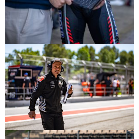
© intactGP
© intactGP