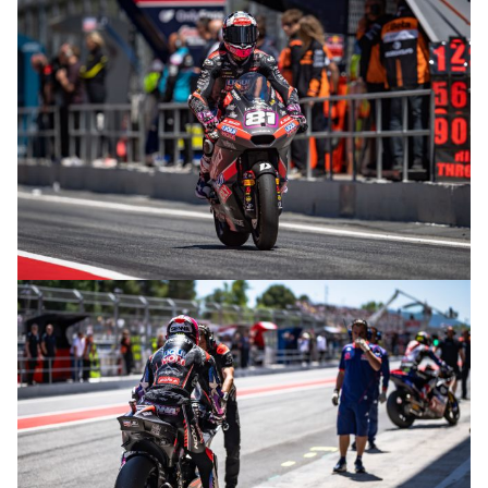
© intactGP
© intactGP