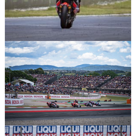
© intactGP
© intactGP