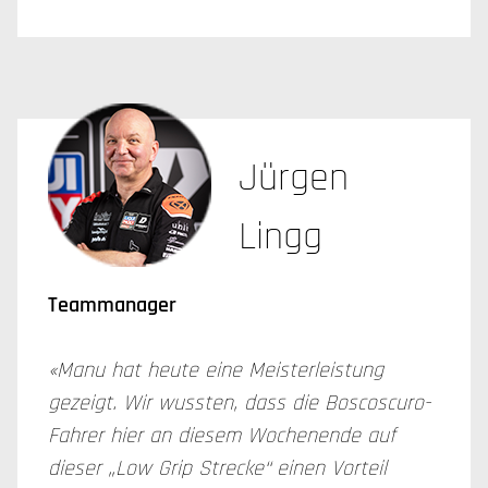
Jürgen
Lingg
Teammanager
«Manu hat heute eine Meisterleistung
gezeigt. Wir wussten, dass die Boscoscuro-
Fahrer hier an diesem Wochenende auf
dieser „Low Grip Strecke“ einen Vorteil