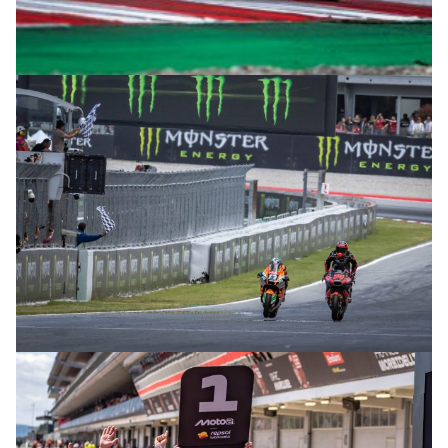
© intactGP
© intactGP