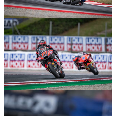
© intactGP
© intactGP