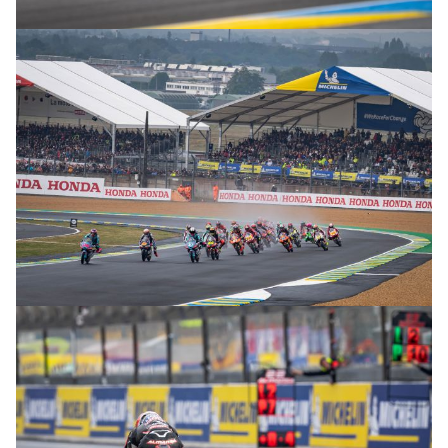
© intactGP
© intactGP