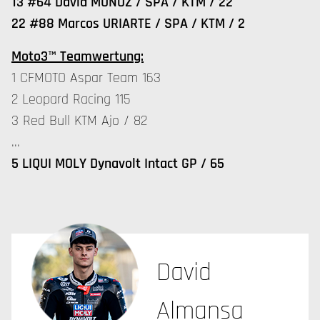
13 #64 David MUÑOZ / SPA / KTM / 22
22 #88 Marcos URIARTE / SPA / KTM / 2
Moto3™ Teamwertung:
1 CFMOTO Aspar Team 163
2 Leopard Racing 115
3 Red Bull KTM Ajo / 82
…
5 LIQUI MOLY Dynavolt Intact GP / 65
David
Almansa