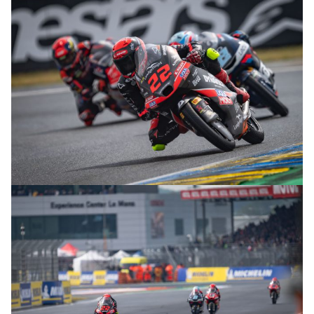
© intactGP
© intactGP