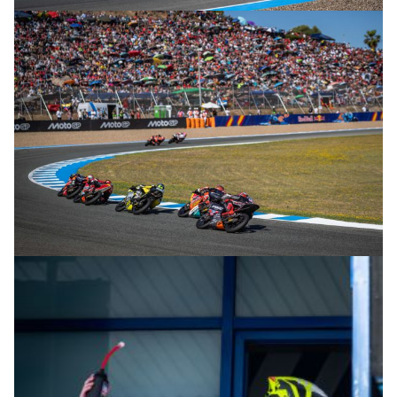
© intactGP
© intactGP