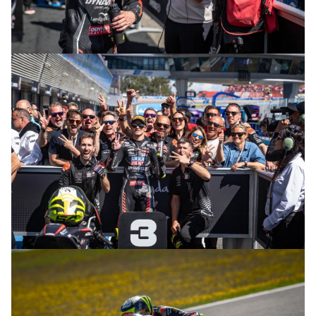
© intactGP
© intactGP