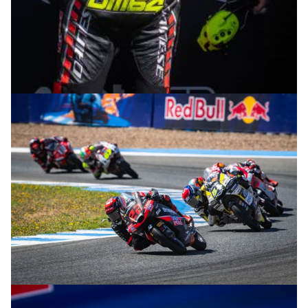
© intactGP
© intactGP