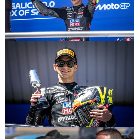
© intactGP
© intactGP