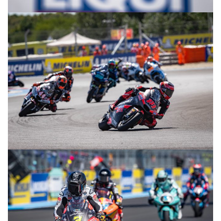
© R.Lekl
© R.Lekl