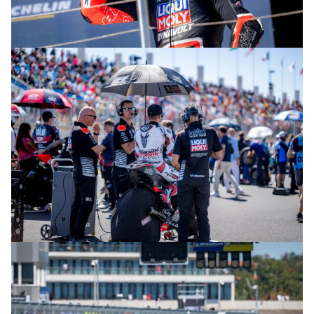
© R.Lekl
© R.Lekl