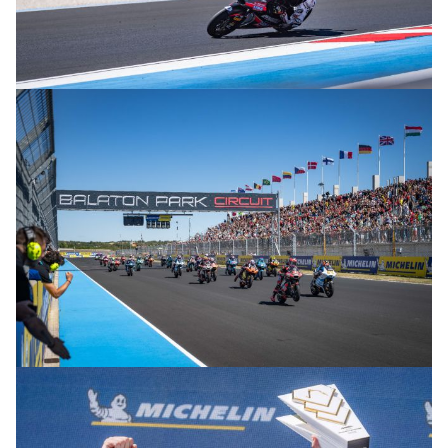
© R.Lekl
© R.Lekl