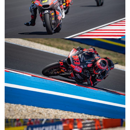
© R.Lekl
© R.Lekl