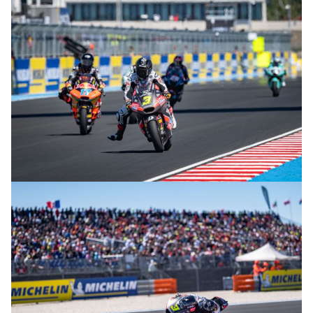
© R.Lekl
© R.Lekl