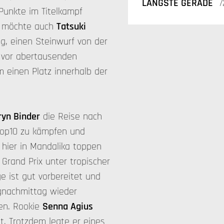
LÄNGSTE GERADE
7
unkte im Titelkampf
n möchte auch
Tatsuki
g, einen Steinwurf von der
, vor abertausenden
 einen Platz innerhalb der
ryn Binder
die Reise nach
 Top10 zu kämpfen und
 hier in Mandalika toppen
 Grand Prix unter tropischer
e ist gut vorbereitet und
gnachmittag wieder
ren. Rookie
Senna Agius
fit. Trotzdem legte er eines