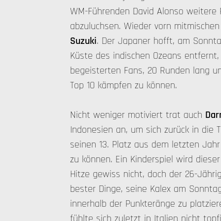
WM-Führenden David Alonso weitere P
abzuluchsen. Wieder vorn mitmische
Suzuki
. Der Japaner hofft, am Sonnta
Küste des indischen Ozeans entfernt
begeisterten Fans, 20 Runden lang um
Top 10 kämpfen zu können.
Nicht weniger motiviert trat auch
Dar
Indonesien an, um sich zurück in die
seinen 13. Platz aus dem letzten Jahr
zu können. Ein Kinderspiel wird dieser
Hitze gewiss nicht, doch der 26-Jährig
bester Dinge, seine Kalex am Sonnta
innerhalb der Punkteränge zu platzie
fühlte sich zuletzt in Italien nicht top