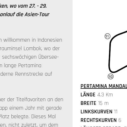
en, wo vom 27. - 29.
nlauf die Asien-Tour
ch willkommen in Indonesien
Trauminsel Lombok, wo der
er sechswöchigen Übersee-
km lange Pertamina
moderne Rennstrecke auf
PERTAMINA MANDALI
LÄNGE
4.3 Km
er der Titelfavoriten an den
BREITE
15 m
napp einem Jahr mit gerade
LINKSKURVEN
11
latz belegte. Dieses Mal
RECHTSKURVEN
6
len, nicht zuletzt, um dem