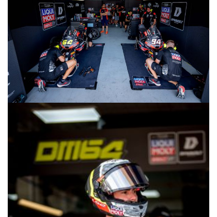
© R.Lekl