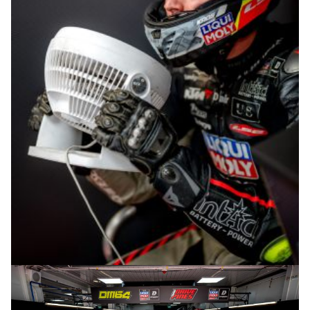
© R.Lekl