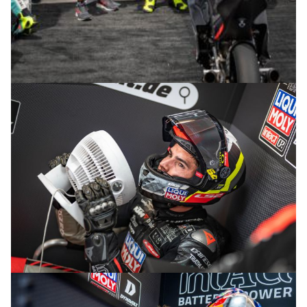
© R.Lekl
© R.Lekl