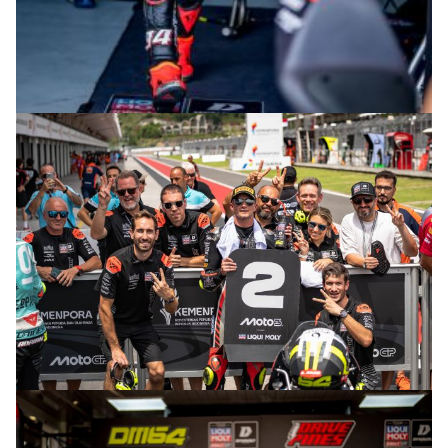
© R.Lekl
© R.Lekl