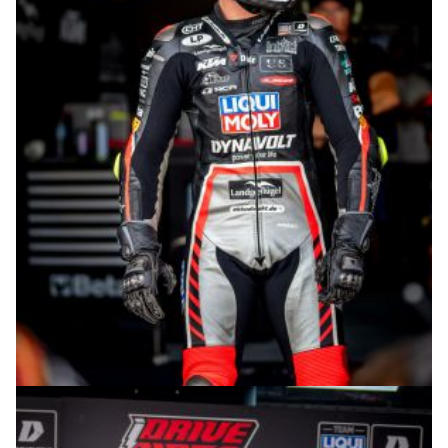
© R.Lekl