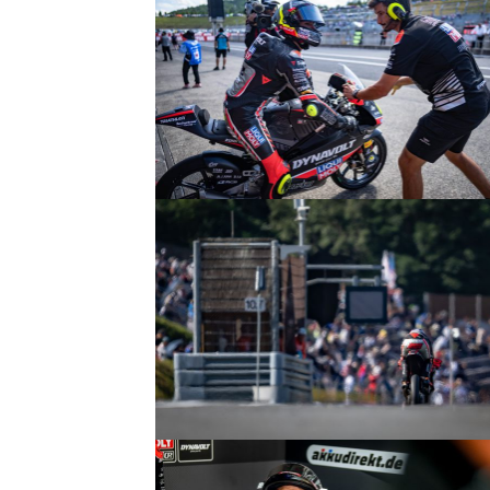
© R.Lekl
© R.Lekl