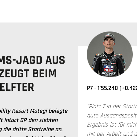
MS-JAGD AUS
RZEUGT BEIM
ELFTER
P7 -
1'55.248 (+0.42
"Platz 7 in der Star
lity Resort Motegi belegte
gute Ausgangspositi
 Intact GP den siebten
Ergebnis ist für mic
die dritte Startreihe an.
mit der Arbeit und d