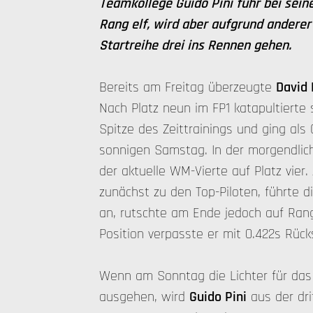
Teamkollege Guido Pini fuhr bei sei
Rang elf, wird aber aufgrund anderer
Startreihe drei ins Rennen gehen.
Bereits am Freitag überzeugte
David
Nach Platz neun im FP1 katapultierte 
Spitze des Zeittrainings und ging als 
sonnigen Samstag. In der morgendlic
der aktuelle WM-Vierte auf Platz vie
zunächst zu den Top-Piloten, führte d
an, rutschte am Ende jedoch auf Rang
Position verpasste er mit 0.422s Rüc
Wenn am Sonntag die Lichter für da
ausgehen, wird
Guido Pini
aus der dri