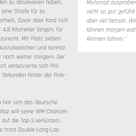
en zu absolvieren haben,
Motorrad ausprobier
 eine Strafe für zu
nicht so gut gefühl
rhielt. Zuvor aber fand sich
aber viel besser. Wi
r 4,8 Kilometer langen, für
können morgen wahrs
zurecht. Mit Platz sieben
Rennen fahren."
 Ausrufezeichen und konnte
r noch weiter steigern. Der
rt verbesserte sich Pini
0 Sekunden hinter der Pole-
 hat sich das deutsche
uñoz will seine WM-Chancen
auf die Top-3 verkürzen,
e trotz Double-Long-Lap