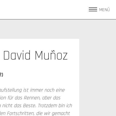
MENÜ
David Muñoz
2)
taufstellung ist immer noch eine
on für das Rennen, aber das
h nicht das Beste. Trotzdem bin ich
en Fortschritten, die wir gemacht