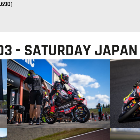
0.690)
O3 - SATURDAY JAPAN
© R.Lekl
© R.Lekl