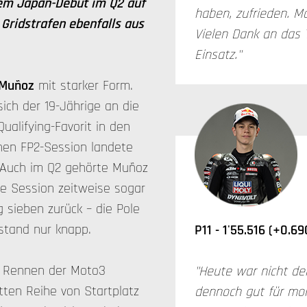
nem Japan-Debüt im Q2 auf
haben, zufrieden. M
 Gridstrafen ebenfalls aus
Vielen Dank an das 
Einsatz."
 Muñoz
mit starker Form.
sich der 19-Jährige an die
Qualifying-Favorit in den
hen FP2-Session landete
r. Auch im Q2 gehörte Muñoz
ie Session zeitweise sogar
 sieben zurück – die Pole
kstand nur knapp.
P11 - 1'55.516 (+0.69
s Rennen der Moto3
"Heute war nicht der
tten Reihe von Startplatz
dennoch gut für mo