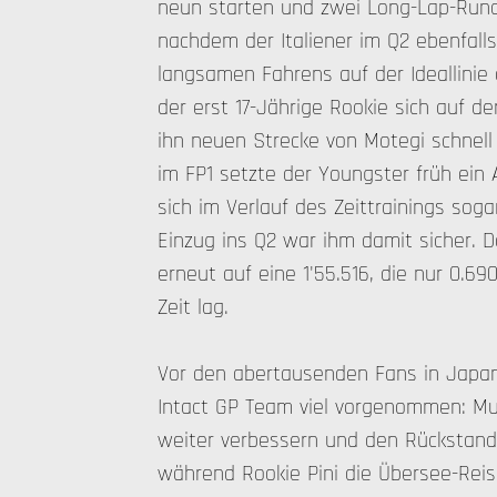
neun starten und zwei Long-Lap-Rund
nachdem der Italiener im Q2 ebenfalls
langsamen Fahrens auf der Ideallinie e
der erst 17-Jährige Rookie sich auf de
ihn neuen Strecke von Motegi schnell 
im FP1 setzte der Youngster früh ein
sich im Verlauf des Zeittrainings soga
Einzug ins Q2 war ihm damit sicher. Do
erneut auf eine 1'55.516, die nur 0.69
Zeit lag.
Vor den abertausenden Fans in Japan
Intact GP Team viel vorgenommen: M
weiter verbessern und den Rückstand 
während Rookie Pini die Übersee-Reis