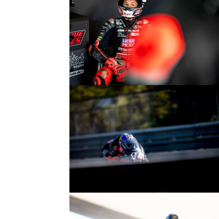
© R.Lekl
© R.Lekl