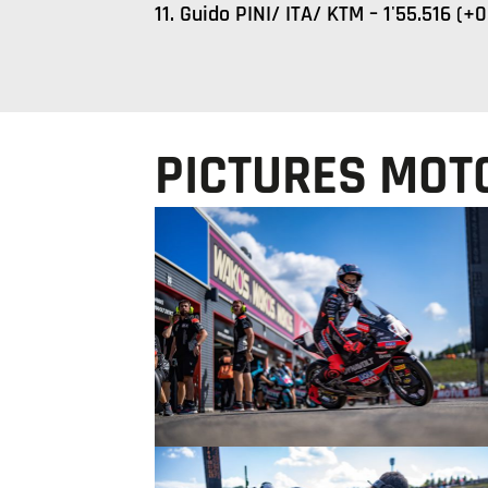
11. Guido PINI/ ITA/ KTM – 1'55.516 (+
PICTURES MOT
© R.Lekl