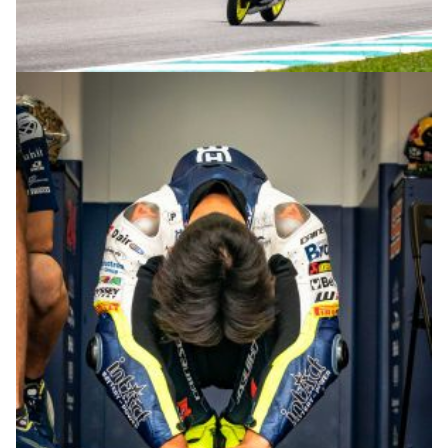
© R.Lekl