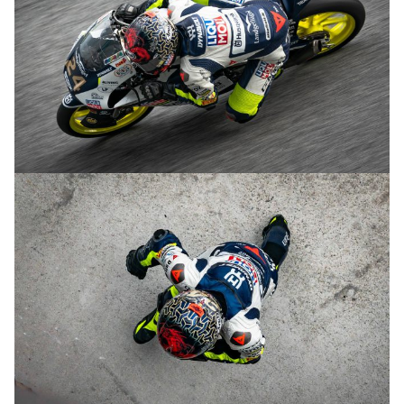
© R.Lekl