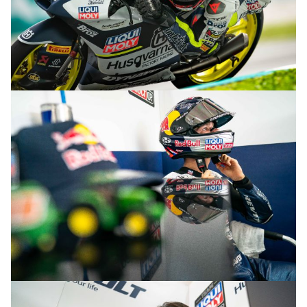
© R.Lekl
© R.Lekl