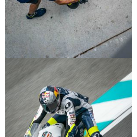
© R.Lekl