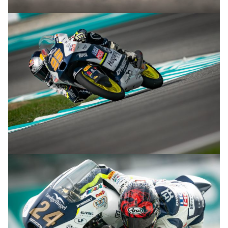
© R.Lekl
© R.Lekl