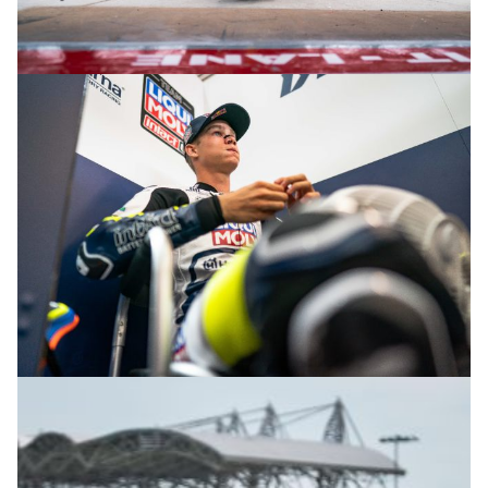
© R.Lekl
© R.Lekl