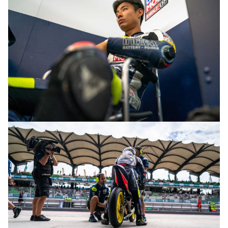
© R.Lekl