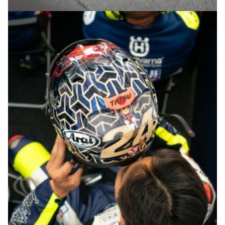
© R.Lekl