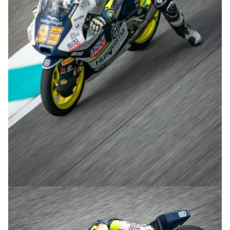
© R.Lekl