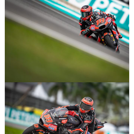
© R.Lekl
© R.Lekl