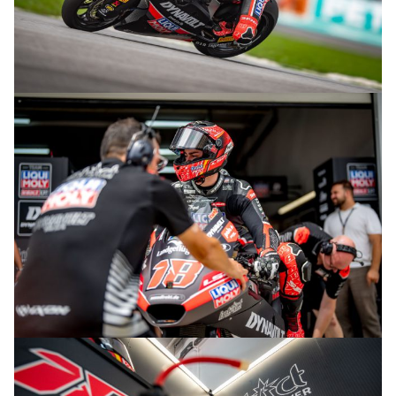
© R.Lekl
© R.Lekl