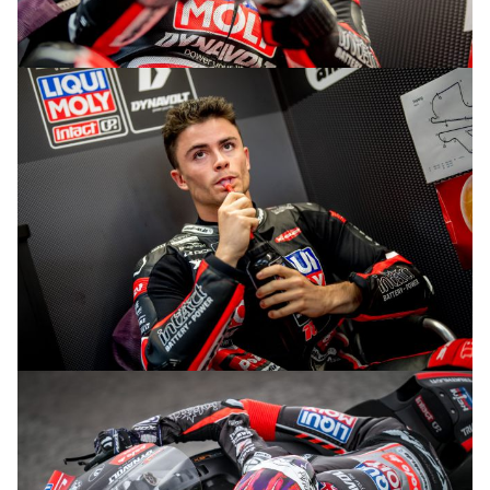
© R.Lekl
© R.Lekl