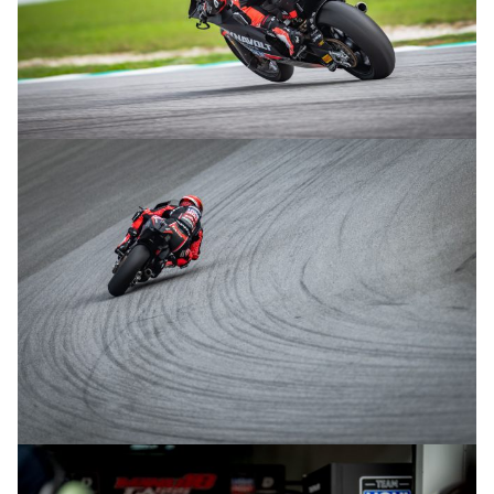
© R.Lekl
© R.Lekl