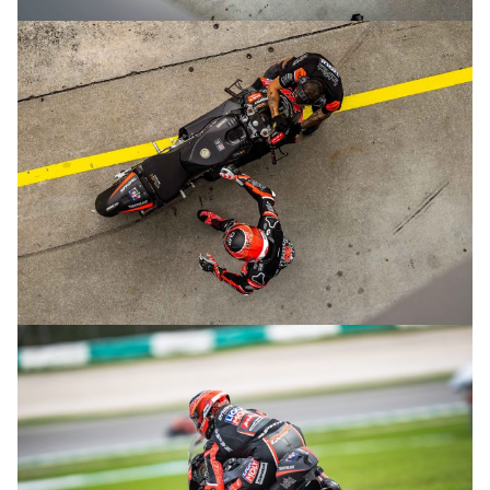
© R.Lekl
© R.Lekl