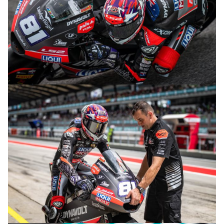
© R.Lekl