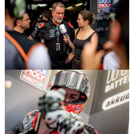
© R.Lekl