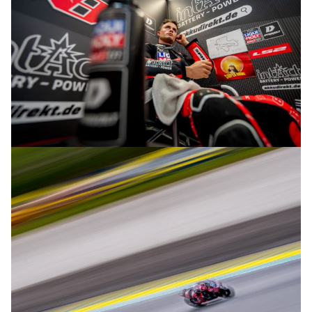
© R.Lekl