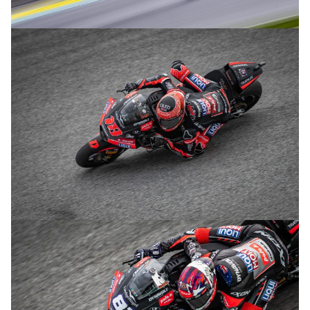
© R.Lekl
© R.Lekl