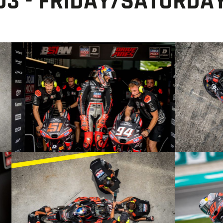
O3 - FRIDAY/SATURDA
© R.Lekl
© R.Lekl