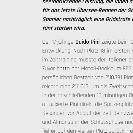
beeindruckende Leistung, die ihnen di
für das letzte Übersee-Rennen der Sa
Spanier nachträglich eine Gridstrafe 
fünf starten wird.
Der 17-jährige
Guido Pini
zeigte beim 2
Entwicklung. Nach Platz 18 im ersten 
im Zeittraining musste der Italiener 
Zuvor hatte der Moto3-Rookie im FP2 
persönlichen Bestzeit von 2'10.791 Pla
reichte eine 2'11.513, um als Zweitschn
In der abschließenden 15-minütigen Q
attackierte Pini direkt die Spitzenpl
Sekunden vor Ablauf der Zeit den zwe
und Almansa in der Schlussphase noch
fiel er auf den vierten Platz zurück 