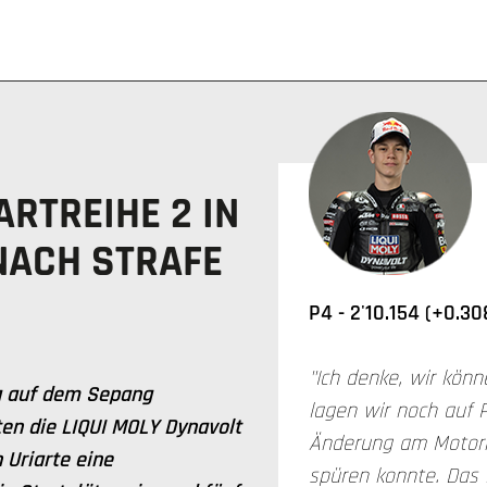
ARTREIHE 2 IN
NACH STRAFE
P4 -
2'10.154 (+0.30
"Ich denke, wir könn
g auf dem Sepang
lagen wir noch auf P
gten die LIQUI MOLY Dynavolt
Änderung am Motorr
 Uriarte eine
spüren konnte. Das i