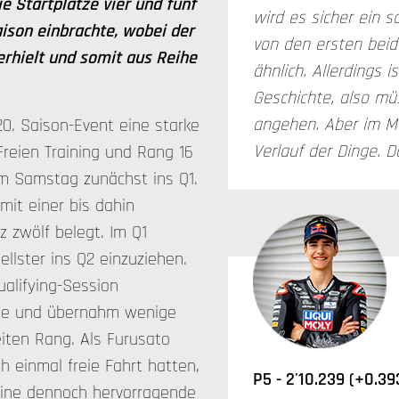
e Startplätze vier und fünf
wird es sicher ein
ison einbrachte, wobei der
von den ersten beide
erhielt und somit aus Reihe
ähnlich. Allerdings
Geschichte, also mü
angehen. Aber im M
0. Saison-Event eine starke
Verlauf der Dinge. D
Freien Training und Rang 16
am Samstag zunächst ins Q1.
mit einer bis dahin
tz zwölf belegt. Im Q1
ellster ins Q2 einzuziehen.
ualifying-Session
ätze und übernahm wenige
iten Rang. Als Furusato
 einmal freie Fahrt hatten,
P5 - 2'10.239 (+0.39
– eine dennoch hervorragende