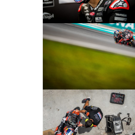
© R.Lekl
© R.Lekl