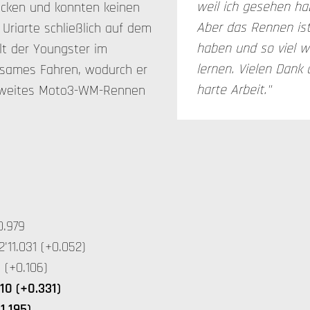
weil ich gesehen ha
tecken und konnten keinen
Aber das Rennen ist
Uriarte schließlich auf dem
haben und so viel w
elt der Youngster im
lernen. Vielen Dank 
ngsames Fahren, wodurch er
harte Arbeit."
t zweites Moto3-WM-Rennen
0.979
11.031 (+0.052)
 (+0.106)
10 (+0.331)
1.195)