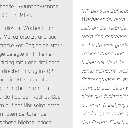
eibende 15-Runden-Rennen
"Ich bin sehr zufrie
5:00 Uhr MEZ).
Wochenende, auch w
sich an die veränd
 an diesem Wochenende
Nach den gestrigen 
id Muñoz ersetzt und auch
es heute eine große
trecke von Beginn an stark
Temperaturen und we
ge belegte im FP1 einen
haben mit dem Setu
raining mit Rang drei noch
vorne gemacht, was 
 direkten Einzug ins Q2
Spitzengruppe zu e
hrer im FP2 erstmals
nicht so aus, denn 
aber nicht beirren. Im
nicht gut funktionier
ende Red Bull Rookies Cup
unserem Qualifying 
n auf der Uhr seine erste
wieder ganz vorne g
n roten Sektoren den
den Ersten. Ehrlich 
ussphase blieben jedoch