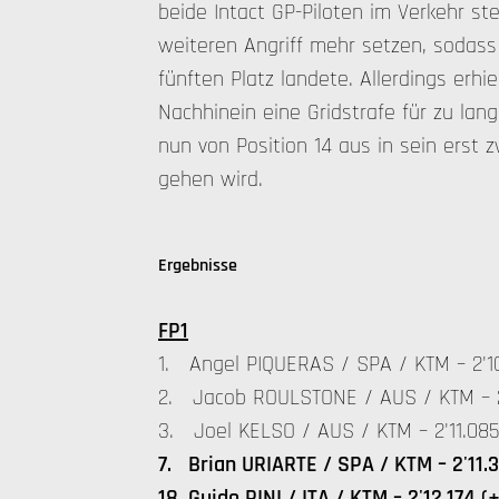
beide Intact GP-Piloten im Verkehr s
weiteren Angriff mehr setzen, sodass 
fünften Platz landete. Allerdings erhi
Nachhinein eine Gridstrafe für zu la
nun von Position 14 aus in sein ers
gehen wird.
Ergebnisse
FP1
1. Angel PIQUERAS / SPA / KTM – 2'1
2. Jacob ROULSTONE / AUS / KTM – 2'
3. Joel KELSO / AUS / KTM – 2'11.085
7. Brian URIARTE / SPA / KTM – 2'11.3
18. Guido PINI / ITA / KTM – 2'12.174 (+