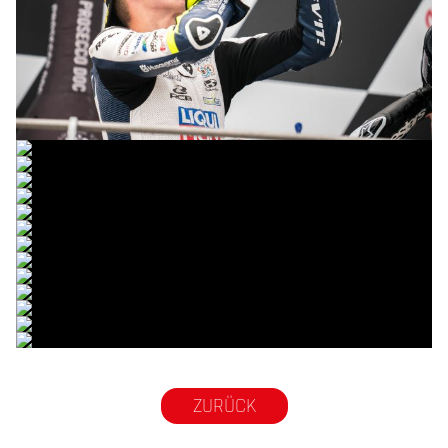
© R.Lekl & S.Wobser
© R.Lekl & S.Wobser
© R.Lekl & S.Wobser
© R.Lekl & S.Wobser
© R.Lekl & S.Wobser
© R.Lekl & S.Wobser
© R.Lekl & S.Wobser
© R.Lekl & S.Wobser
© R.Lekl & S.Wobser
© R.Lekl & S.Wobser
© R.Lekl & S.Wobser
© R.Lekl & S.Wobser
© R.Lekl & S.Wobser
© R.Lekl & S.Wobser
ZURÜCK