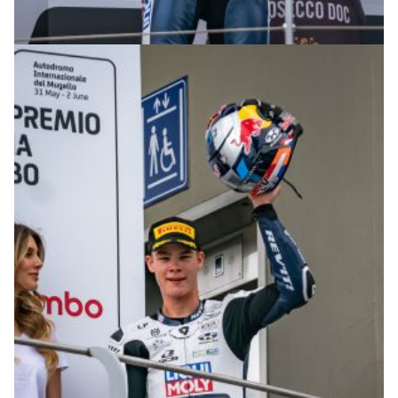
© R.Lekl & S.Wobser