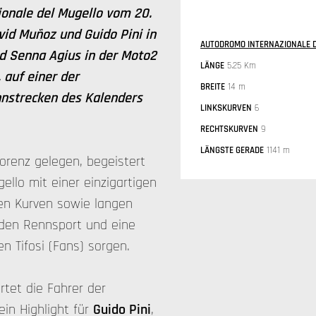
onale del Mugello vom 20.
vid Muñoz und Guido Pini in
AUTODROMO INTERNAZIONALE DE
d Senna Agius in der Moto2
LÄNGE
5.25 Km
 auf einer der
BREITE
14 m
nnstrecken des Kalenders
LINKSKURVEN
6
RECHTSKURVEN
9
LÄNGSTE GERADE
1141 m
orenz gelegen, begeistert
llo mit einer einzigartigen
en Kurven sowie langen
nden Rennsport und eine
 Tifosi (Fans) sorgen.
rtet die Fahrer der
in Highlight für
Guido Pini
,