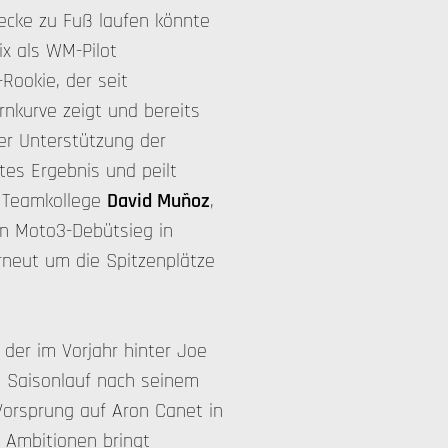
ecke zu Fuß laufen könnte
x als WM-Pilot
Rookie, der seit
nkurve zeigt und bereits
der Unterstützung der
tes Ergebnis und peilt
. Teamkollege
David Muñoz
,
en Moto3-Debütsieg in
eut um die Spitzenplätze
, der im Vorjahr hinter Joe
 Saisonlauf nach seinem
Vorsprung auf Aron Canet in
 Ambitionen bringt