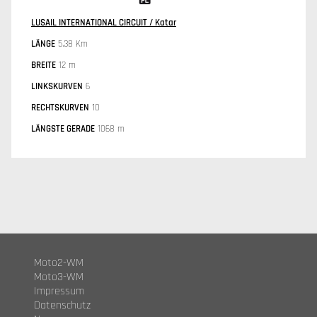
LUSAIL INTERNATIONAL CIRCUIT / Katar
LÄNGE
5.38 Km
BREITE
12 m
LINKSKURVEN
6
RECHTSKURVEN
10
LÄNGSTE GERADE
1068 m
Moto2-WM
Moto3-WM
Impressum
Datenschutz