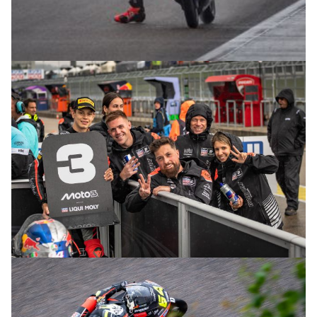
© R.Lekl
© R.Lekl