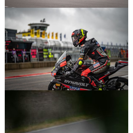
© R.Lekl
© R.Lekl