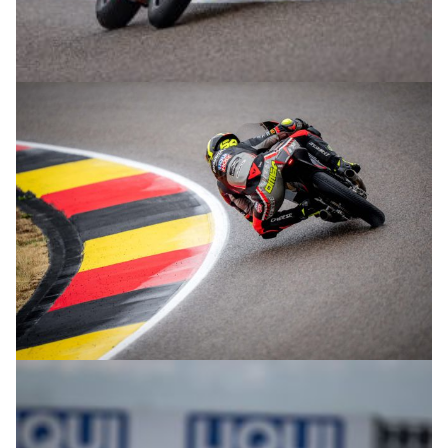
© R.Lekl
© R.Lekl