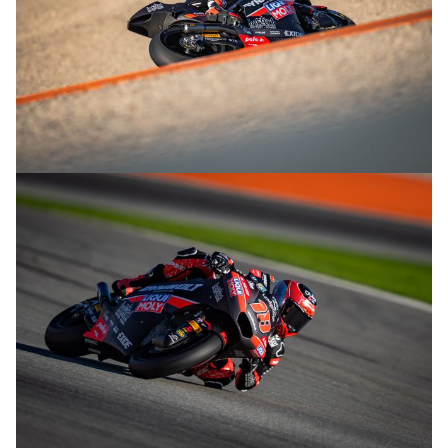
© R.Lekl