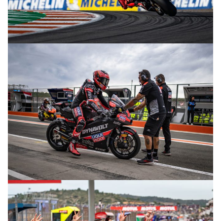
© R.Lekl
© R.Lekl