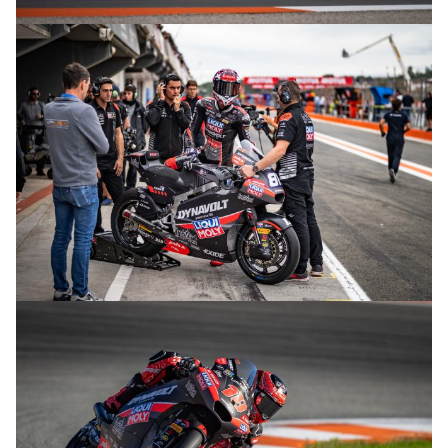
© R.Lekl
© R.Lekl