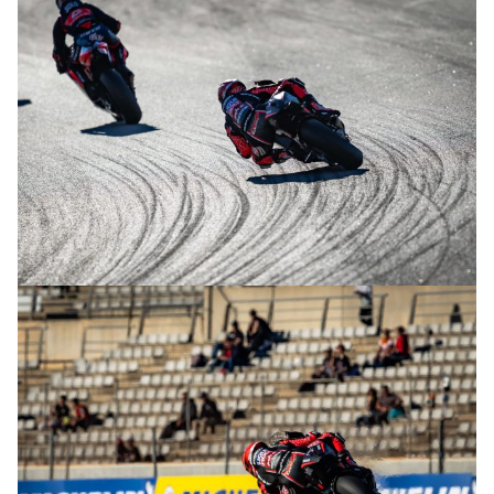
© R.Lekl
© R.Lekl