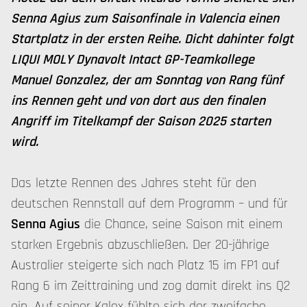
Senna Agius zum Saisonfinale in Valencia einen
Startplatz in der ersten Reihe. Dicht dahinter folgt
LIQUI MOLY Dynavolt Intact GP-Teamkollege
Manuel Gonzalez, der am Sonntag von Rang fünf
ins Rennen geht und von dort aus den finalen
Angriff im Titelkampf der Saison 2025 starten
wird.
Das letzte Rennen des Jahres steht für den
deutschen Rennstall auf dem Programm – und für
Senna Agius
die Chance, seine Saison mit einem
starken Ergebnis abzuschließen. Der 20-jährige
Australier steigerte sich nach Platz 15 im FP1 auf
Rang 6 im Zeittraining und zog damit direkt ins Q2
ein. Auf seiner Kalex fühlte sich der zweifache