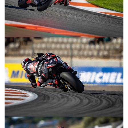
© R.Lekl
© R.Lekl