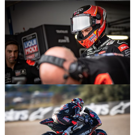
© R.Lekl
© R.Lekl