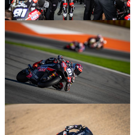
© R.Lekl
© R.Lekl