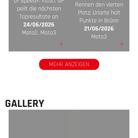
of Speed»: Intact GP
Rennen den vierten
peilt die nächsten
Platz; Uriarte holt
Topresultate an
Punkte in Brünn
24/06/2026
21/06/2026
Moto2, Moto3
Moto3
+
+
MEHR ANZEIGEN
GALLERY