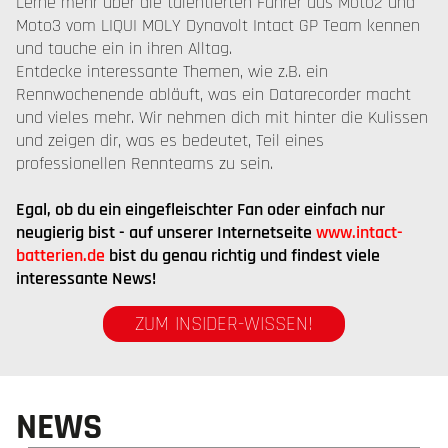
Lerne mehr über die talentierten Fahrer aus Moto2 und
Moto3 vom LIQUI MOLY Dynavolt Intact GP Team kennen
und tauche ein in ihren Alltag.
Entdecke interessante Themen, wie z.B. ein
Rennwochenende abläuft, was ein Datarecorder macht
und vieles mehr. Wir nehmen dich mit hinter die Kulissen
und zeigen dir, was es bedeutet, Teil eines
professionellen Rennteams zu sein.
Egal, ob du ein eingefleischter Fan oder einfach nur
neugierig bist - auf unserer Internetseite
www.intact-
batterien.de
bist du genau richtig und findest viele
interessante News!
ZUM INSIDER-WISSEN!
NEWS