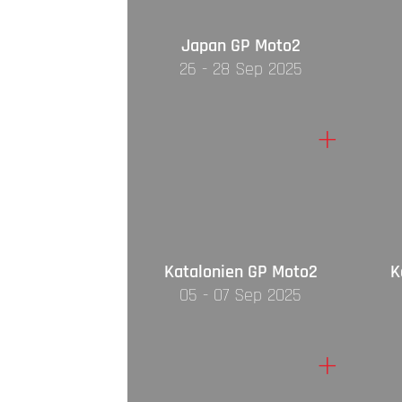
Japan GP Moto2
26 - 28 Sep 2025
+
Katalonien GP Moto2
K
05 - 07 Sep 2025
+