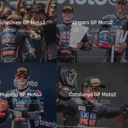
schechien GP Moto3
Ungarn GP Moto2
19 - 21 Jun 2026
05 - 07 Jun 2026
+
+
Mugello GP Moto3
Catalunya GP Moto2
29 - 31 Mai 2026
15 - 17 Mai 2026
+
+