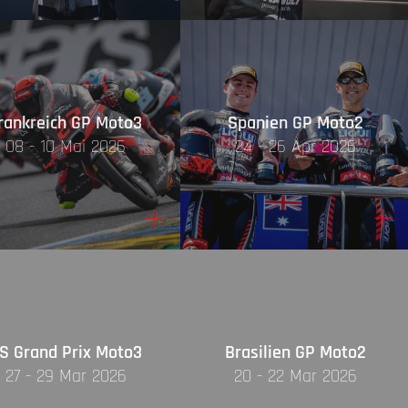
rankreich GP Moto3
Spanien GP Moto2
08 - 10 Mai 2026
24 - 26 Apr 2026
+
+
S Grand Prix Moto3
Brasilien GP Moto2
27 - 29 Mar 2026
20 - 22 Mar 2026