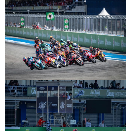
© R. Lekl & S. Wobser
© R. Lekl & S. Wobser