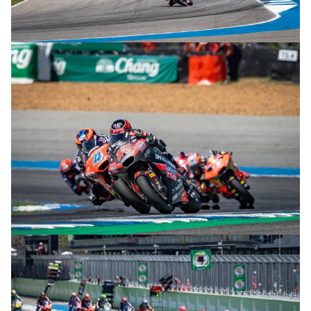
© R. Lekl & S. Wobser
© R. Lekl & S. Wobser