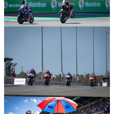
© R. Lekl & S. Wobser
© R. Lekl & S. Wobser