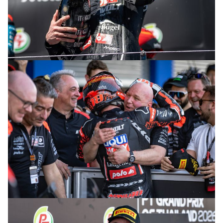
© R. Lekl & S. Wobser
© R. Lekl & S. Wobser