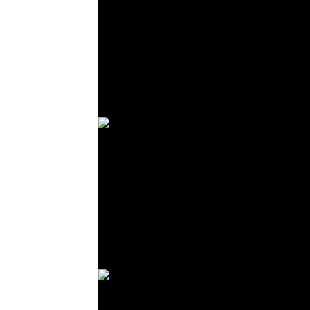
© R. Lekl
© R. Lekl