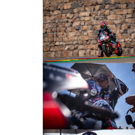
© R. Lekl
© R. Lekl