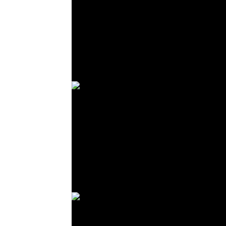
© R. Lekl
© R. Lekl