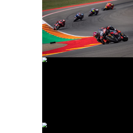
© R. Lekl
© R. Lekl