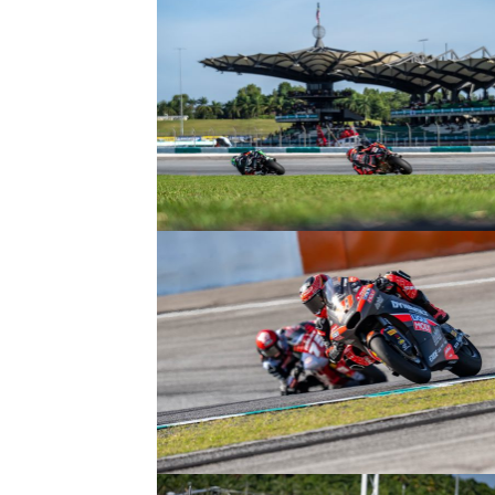
© R. Lekl
© R. Lekl