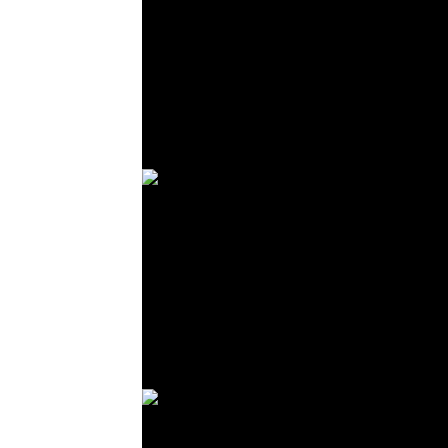
© R. Lekl
© R. Lekl