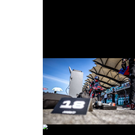
© R. Lekl
© R. Lekl