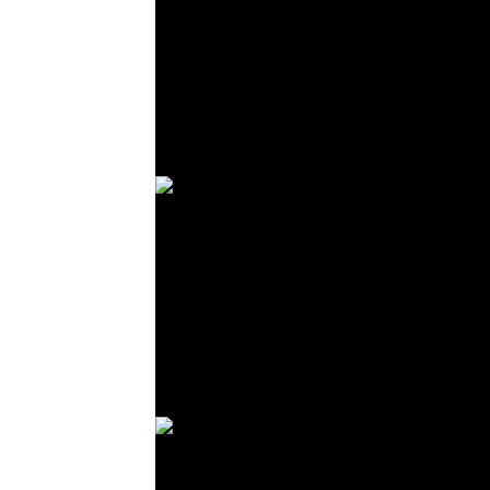
© R. Lekl
© R. Lekl