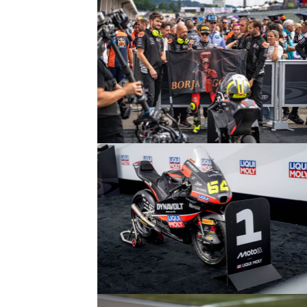
© R. Lekl
© R. Lekl