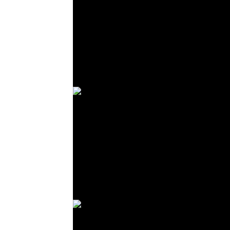
© R. Lekl
© R. Lekl