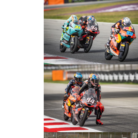
© R. Lekl
© R. Lekl