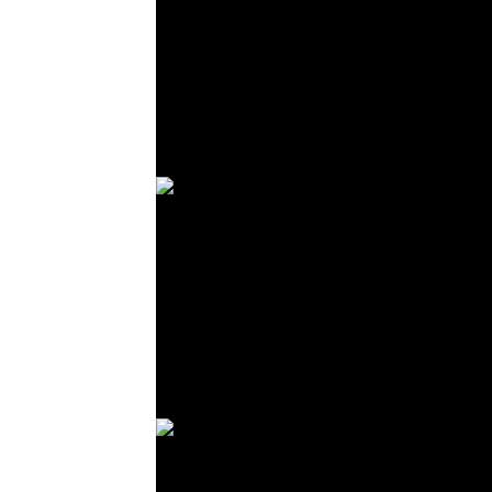
© R. Lekl
© R. Lekl