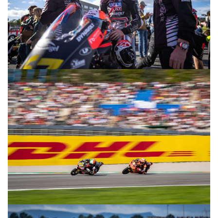
© R. Lekl
© R. Lekl