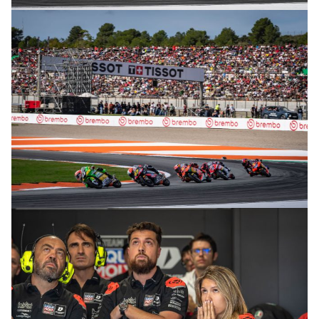
© R. Lekl
© R. Lekl