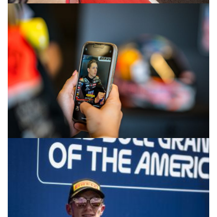
© R.Lekl
© R.Lekl