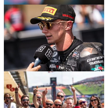
© R.Lekl
© R.Lekl