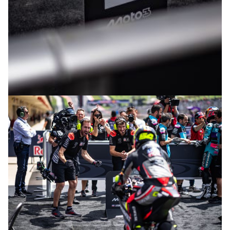
© R.Lekl