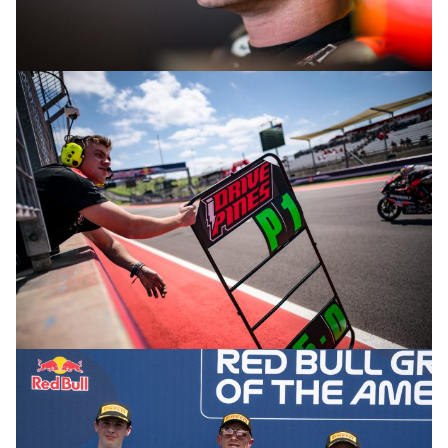
© R.Lekl
© R.Lekl