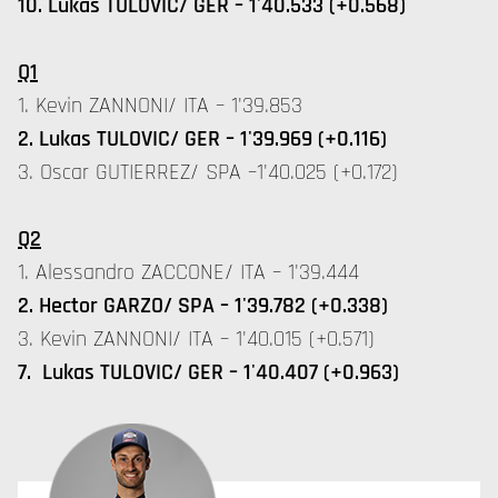
10. Lukas TULOVIC/ GER – 1'40.533 (+0.568)
Q1
1. Kevin ZANNONI/ ITA – 1'39.853
2. Lukas TULOVIC/ GER – 1'39.969 (+0.116)
3. Oscar GUTIERREZ/ SPA –1'40.025 (+0.172)
Q2
1. Alessandro ZACCONE/ ITA – 1'39.444
2. Hector GARZO/ SPA – 1'39.782 (+0.338)
3. Kevin ZANNONI/ ITA – 1'40.015 (+0.571)
7. Lukas TULOVIC/ GER – 1'40.407 (+0.963)